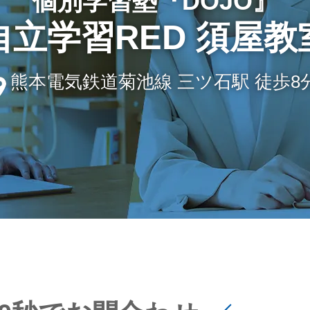
個別学習塾『DOJO』
自立学習RED 須屋教
熊本電気鉄道菊池線 三ツ石駅 徒歩8