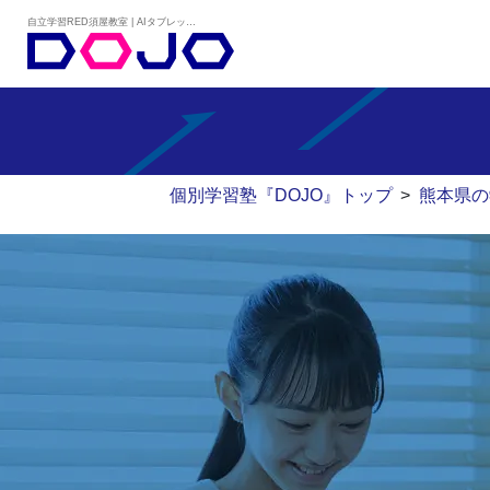
自立学習RED須屋教室 | AIタブレット学習×個別学習塾『DOJO』
個別学習塾『DOJO』トップ
>
熊本県の