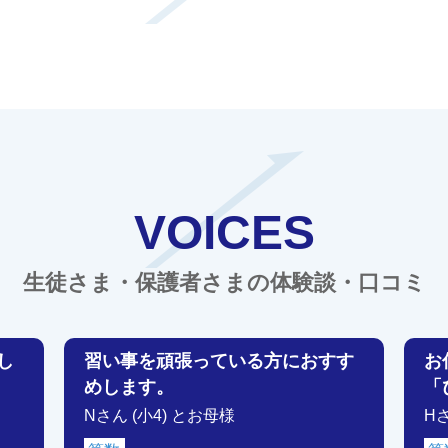
VOICES
生徒さま・保護者さまの体験談・口コミ
し
習い事を頑張っている方におすす
お
めします。
「
Nさん (小4) とお母様
H