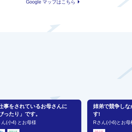
Google マップはこちら
仕事をされているお母さんに
姉弟で競争しな
ぴったり」です。
す!
さん(小4) とお母様
Rさん(小6)とお母