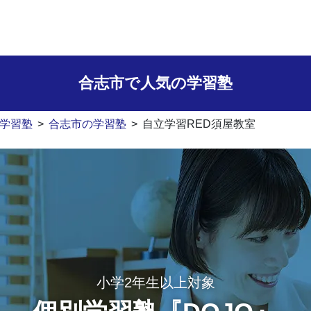
合志市で人気の学習塾
学習塾
>
合志市の学習塾
>
自立学習RED須屋教室
小学2年生以上対象