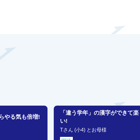
「違う学年」の漢字ができて楽
らやる気も倍増!
い!
Tさん (小4) とお母様