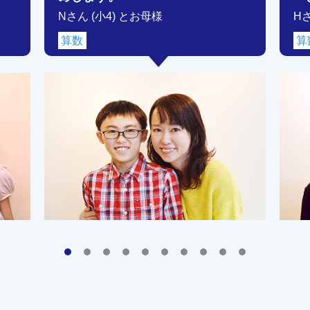
Nさん (小4) とお母様
H
算数
算