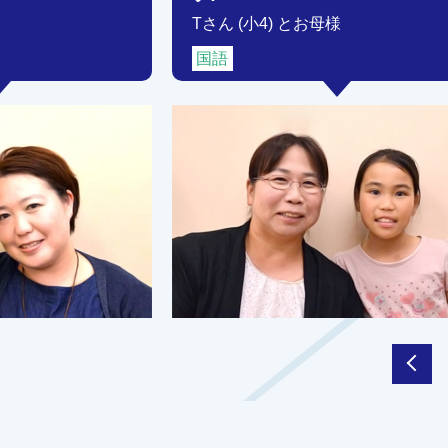
Tさん (小4) とお母様
国語