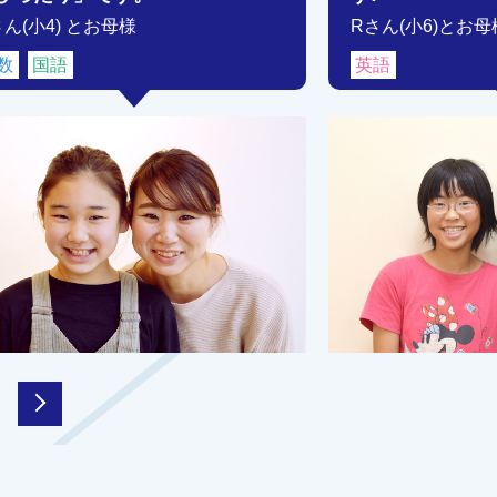
さん(小4) とお母様
Rさん(小6)とお母
数
国語
英語