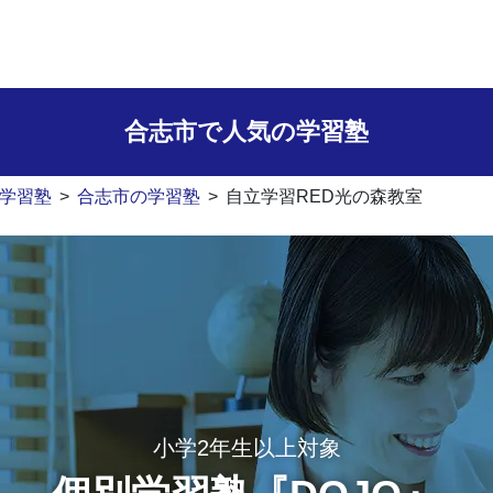
合志市で人気の学習塾
学習塾
>
合志市の学習塾
>
自立学習RED光の森教室
小学2年生以上対象