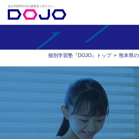
自立学習RED光の森教室 | AIタブレット学習×個別学習塾『DOJO』
個別学習塾『DOJO』トップ
>
熊本県の