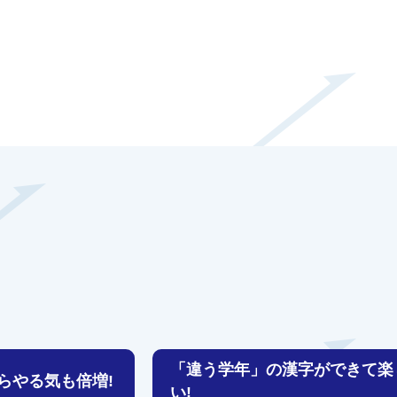
「違う学年」の漢字ができて楽
らやる気も倍増!
い!