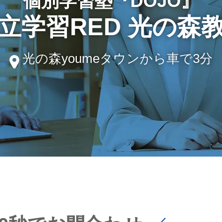
個別学習塾『DOJO』
立学習RED 光の森
光の森youmeタウンから車で3分