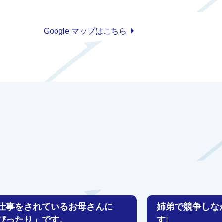
Google マップはこちら
仕事をされているお母さんに
姉弟で競争しな
ぴったり」です。
す!