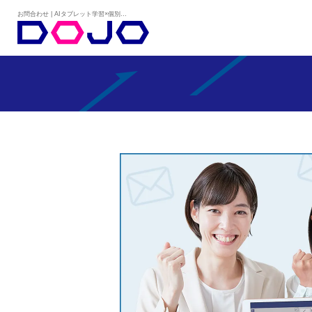
お問合わせ | AIタブレット学習×個別学習塾『DOJO』