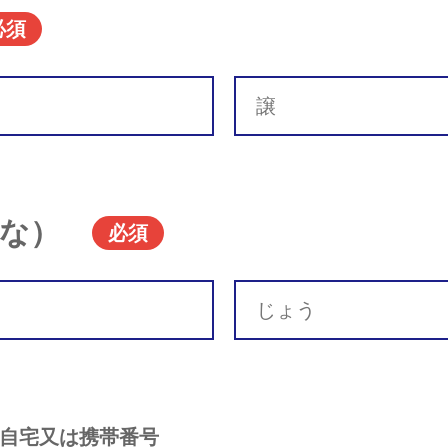
必須
な）
必須
自宅又は携帯番号