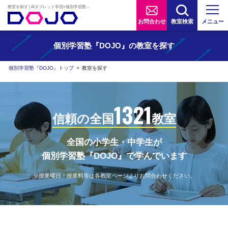
教室を探す | AIタブレット学習×個別学習塾『DOJO』
お問合わせ
教室検索
メニュー
個別学習塾『DOJO』の教室を探す
個別学習塾『DOJO』トップ
>
教室を探す
1321
信頼の全国
教室
全国の小学生・中学生が
個別学習塾『DOJO』で学んでいます
※授業曜日・授業料等は各教室ページよりお問合わせください。