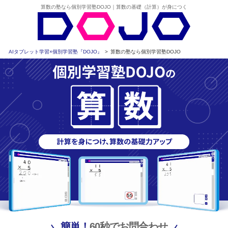
算数の塾なら個別学習塾DOJO｜算数の基礎（計算）が身につく
AIタブレット学習×個別学習塾『DOJO』
>
算数の塾なら個別学習塾DOJO
簡単！
60秒でお問合わせ