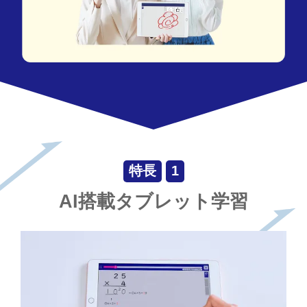
特長
1
AI搭載タブレット学習