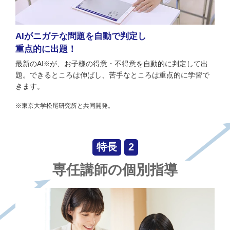
AIがニガテな問題を
自動で判定し
重点的に出題！
最新のAI
が、お子様の得意・不得意を自動的に判定して出
※
題。できるところは伸ばし、苦手なところは重点的に学習で
きます。
※東京大学松尾研究所と共同開発。
特長
2
専任講師の個別指導