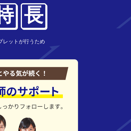
特
長
ブレットが行うため