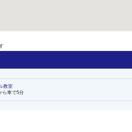
す
ル教室
から車で5分