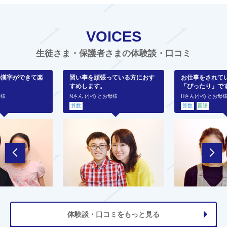
VOICES
生徒さま・保護者さまの体験談・口コミ
の漢字ができて楽
習い事を頑張っている方におす
お仕事をされて
すめします。
「ぴったり」で
母様
Nさん (小4) とお母様
Hさん(小4) とお母
算数
算数
国語
体験談・口コミをもっと見る