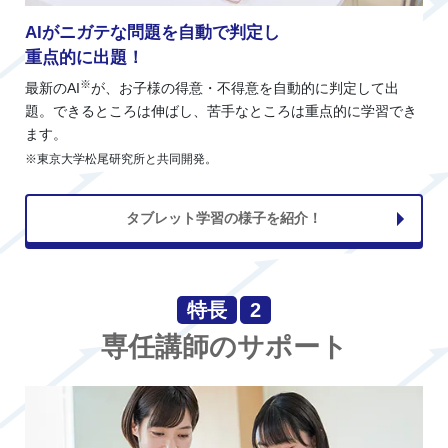
AIがニガテな問題を自動で判定し
重点的に出題！
※
最新のAI
が、お子様の得意・不得意を自動的に判定して出
題。できるところは伸ばし、苦手なところは重点的に学習でき
ます。
※東京大学松尾研究所と共同開発。
タブレット学習の様子を紹介！
特長
2
専任講師のサポート