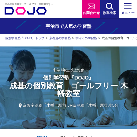
成基の個別教育 ゴールフリー木幡教室 | AIタブレット学習×個別学習塾『DOJO』
お問合わせ
教室検索
メニュー
宇治市で人気の学習塾
個別学習塾『DOJO』トップ
>
京都府の学習塾
>
宇治市の学習塾
>
成基の個別教育 ゴール
中学1年生以上対象
個別学習塾『DOJO』
成基の個別教育 ゴールフリー 木
幡教室
京阪宇治線「木幡」駅前 JR奈良線「木幡」駅徒歩5分