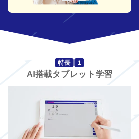
特長
1
AI搭載タブレット学習