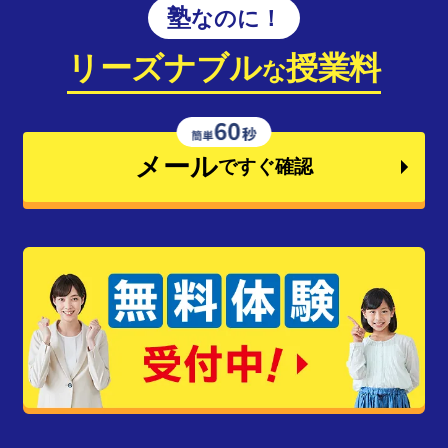
塾なのに！
リーズナブル
授業料
な
メール
ですぐ確認