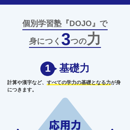
個別学習塾『DOJO』で
3
力
身につく
つの
1
基礎力
計算や漢字など、
すべての学力の
基礎となる力
が身
につきます。