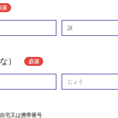
必須
な）
必須
自宅又は携帯番号