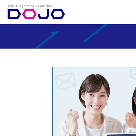
お問合わせ | AIタブレット学習×個別学習塾『DOJO』