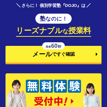
さらに！ 個別学習塾『DOJO』は
塾なのに！
リーズナブル
授業料
な
メール
ですぐ確認