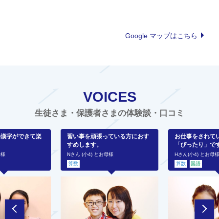
Google マップはこちら
VOICES
生徒さま・保護者さまの体験談・口コミ
の漢字ができて楽
習い事を頑張っている方におす
お仕事をされて
すめします。
「ぴったり」で
母様
Nさん (小4) とお母様
Hさん(小4) とお母
算数
算数
国語