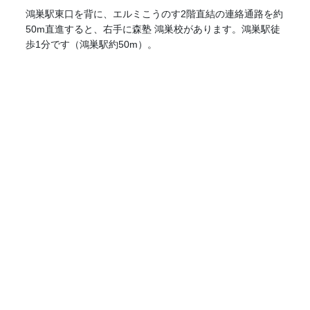
鴻巣駅東口を背に、エルミこうのす2階直結の連絡通路を約
50m直進すると、右手に森塾 鴻巣校があります。鴻巣駅徒
歩1分です（鴻巣駅約50m）。