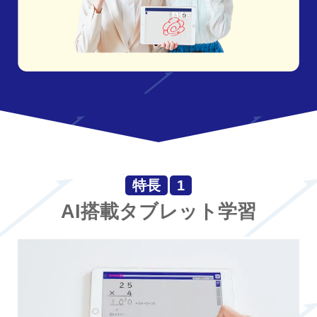
特長
1
AI搭載タブレット学習