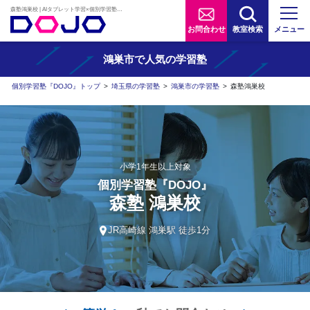
森塾鴻巣校 | AIタブレット学習×個別学習塾『DOJO』
お問合わせ
教室検索
メニュー
鴻巣市で人気の学習塾
個別学習塾『DOJO』トップ
>
埼玉県の学習塾
>
鴻巣市の学習塾
>
森塾鴻巣校
小学1年生以上対象
個別学習塾『DOJO』
森塾 鴻巣校
JR高崎線 鴻巣駅 徒歩1分