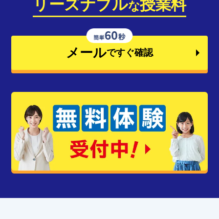
リーズナブル
授業料
な
メール
ですぐ確認