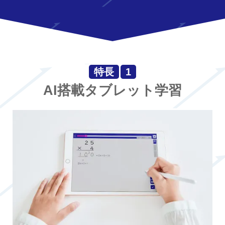
特長
1
AI搭載タブレット学習