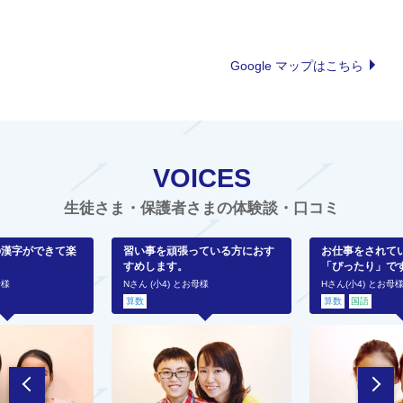
Google マップはこちら
VOICES
生徒さま・保護者さまの体験談・口コミ
の漢字ができて楽
習い事を頑張っている方におす
お仕事をされて
すめします。
「ぴったり」で
母様
Nさん (小4) とお母様
Hさん(小4) とお母
算数
算数
国語