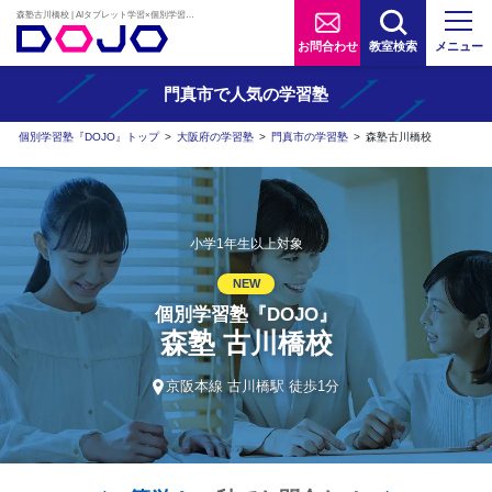
森塾古川橋校 | AIタブレット学習×個別学習塾『DOJO』
お問合わせ
教室検索
メニュー
門真市で人気の学習塾
個別学習塾『DOJO』トップ
>
大阪府の学習塾
>
門真市の学習塾
>
森塾古川橋校
小学1年生以上対象
NEW
個別学習塾『DOJO』
森塾 古川橋校
京阪本線 古川橋駅 徒歩1分