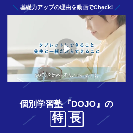
基礎力アップの
理由を動画でCheck!
個別学習塾『DOJO』の
特
長