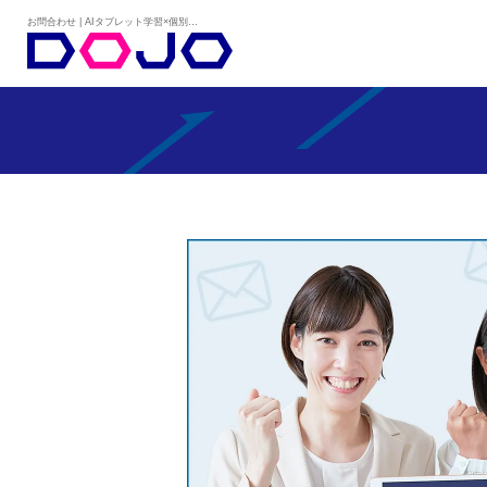
お問合わせ | AIタブレット学習×個別学習塾『DOJO』