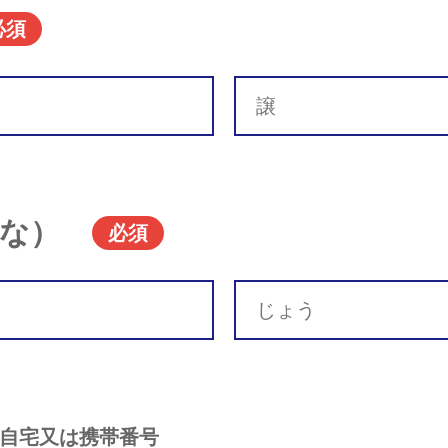
必須
な）
必須
自宅又は携帯番号