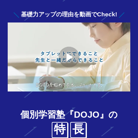
基礎力アップの
理由を動画でCheck!
個別学習塾『DOJO』の
特
長