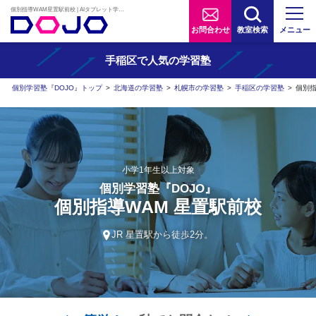
個別指導WAM星置駅前校 | AIタブレット学習×個別学習塾『DOJO』
お問合わせ
教室検索
メニュー
手稲区で人気の学習塾
個別学習塾『DOJO』トップ
>
北海道の学習塾
>
札幌市の学習塾
>
手稲区の学習塾
>
個別指
小学1年生以上対象
個別学習塾『DOJO』
個別指導WAM 星置駅前校
JR 星置駅から徒歩2分。