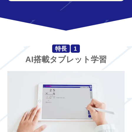
特長
1
AI搭載タブレット学習