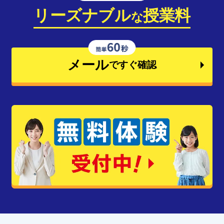
リーズナブル
授業料
な
メール
ですぐ確認