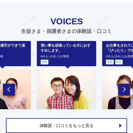
VOICES
生徒さま・保護者さまの体験談・口コミ
の漢字ができて楽
習い事を頑張っている方におす
お仕事をされて
すめします。
「ぴったり」で
母様
Nさん (小4) とお母様
Hさん(小4) とお母
算数
算数
国語
体験談・口コミをもっと見る