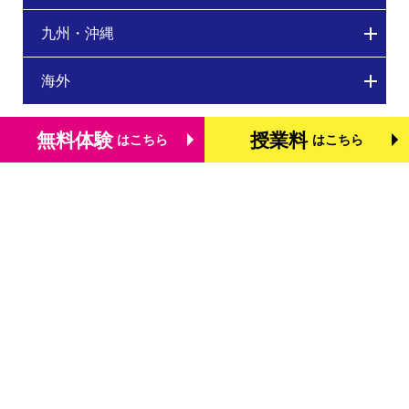
九州・沖縄
海外
無料体験
授業料
はこちら
はこちら
トップページ
個別学習塾『DOJO』の特長
基礎学力を測る検定「TOFAS」
小学生のタブレット学習
お役立ちコラム