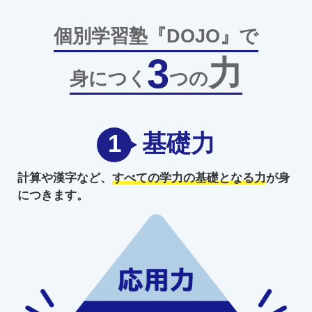
個別学習塾『DOJO』で
3
力
身につく
つの
1
基礎力
計算や漢字など、
すべての学力の
基礎となる力
が身
につきます。