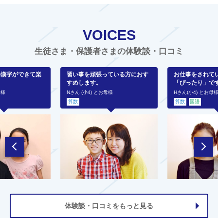
VOICES
生徒さま・保護者さまの体験談・口コミ
の漢字ができて楽
習い事を頑張っている方におす
お仕事をされて
すめします。
「ぴったり」で
母様
Nさん (小4) とお母様
Hさん(小4) とお母
算数
算数
国語
体験談・口コミをもっと見る