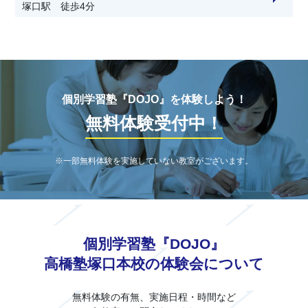
塚口駅 徒歩4分
Y・E・S尼崎北校
武庫之荘駅 徒歩20分
学習塾ペガサス園田教室
JR塚口駅 徒歩10分
個別学習塾『DOJO』を体験しよう！
無料体験受付中！
※一部無料体験を実施していない教室がございます。
個別学習塾『DOJO』
高橋塾塚口本校の体験会について
無料体験の有無、実施日程・時間など