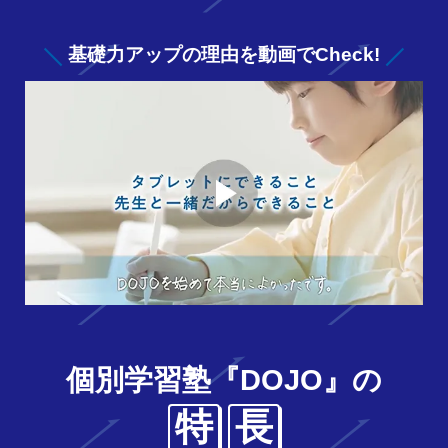
基礎力アップの
理由を動画でCheck!
個別学習塾『DOJO』の
特
長