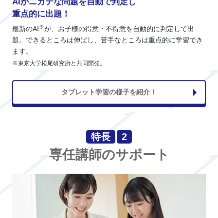
AIがニガテな問題を自動で判定し
重点的に出題！
※
最新のAI
が、お子様の得意・不得意を自動的に判定して出
題。できるところは伸ばし、苦手なところは重点的に学習でき
ます。
※東京大学松尾研究所と共同開発。
タブレット学習の様子を紹介！
特長
2
専任講師のサポート