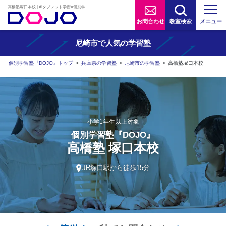
高橋塾塚口本校 | AIタブレット学習×個別学習塾『DOJO』
お問合わせ
教室検索
メニュー
尼崎市で人気の学習塾
個別学習塾『DOJO』トップ
>
兵庫県の学習塾
>
尼崎市の学習塾
>
高橋塾塚口本校
小学1年生以上対象
個別学習塾『DOJO』
高橋塾 塚口本校
JR塚口駅から徒歩15分