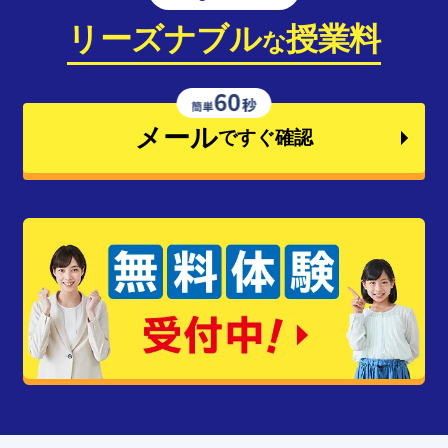
リーズナブル
授業料
な
メール
ですぐ確認