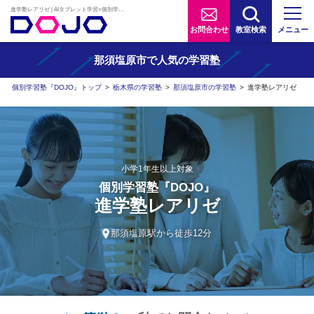
進学塾レアリゼ | AIタブレット学習×個別学習塾『DOJO』
お問合わせ
教室検索
メニュー
那須塩原市で人気の学習塾
個別学習塾『DOJO』トップ
>
栃木県の学習塾
>
那須塩原市の学習塾
>
進学塾レアリゼ
小学1年生以上対象
個別学習塾『DOJO』
進学塾レアリゼ
那須塩原駅から徒歩12分