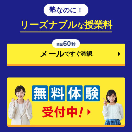
塾なのに！
リーズナブル
授業料
な
メール
ですぐ確認