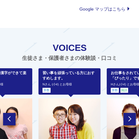
Google マップはこちら
VOICES
生徒さま・保護者さまの体験談・口コミ
の漢字ができて楽
習い事を頑張っている方におす
お仕事をされて
すめします。
「ぴったり」で
母様
Nさん (小4) とお母様
Hさん(小4) とお母
算数
算数
国語