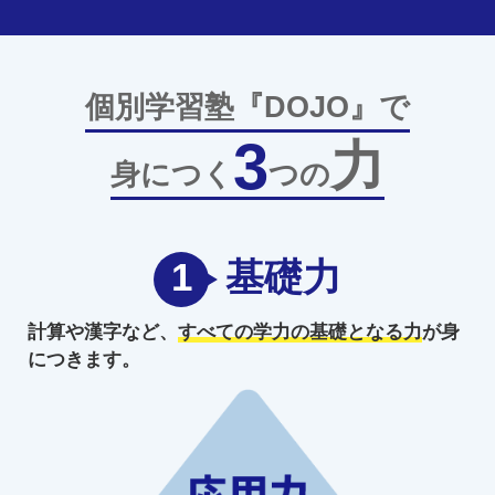
個別学習塾『DOJO』で
3
力
身につく
つの
1
基礎力
計算や漢字など、
すべての学力の
基礎となる力
が身
につきます。