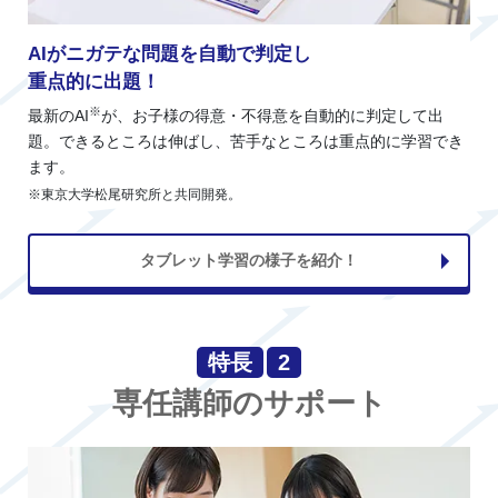
AIがニガテな問題を自動で判定し
重点的に出題！
※
最新のAI
が、お子様の得意・不得意を自動的に判定して出
題。できるところは伸ばし、苦手なところは重点的に学習でき
ます。
※東京大学松尾研究所と共同開発。
タブレット学習の様子を紹介！
特長
2
専任講師のサポート