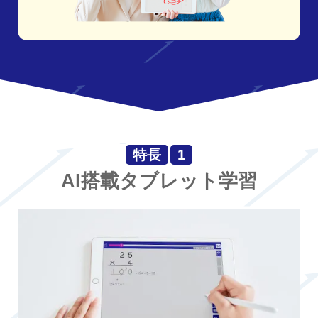
特長
1
AI搭載タブレット学習