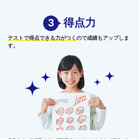
3
得点力
テストで得点できる力がつく
ので
成績もアップしま
す。