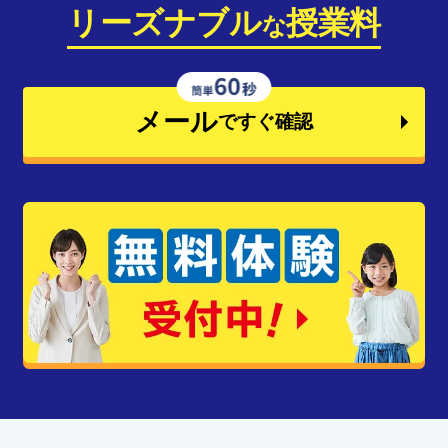
リーズナブル
授業料
な
メール
ですぐ確認