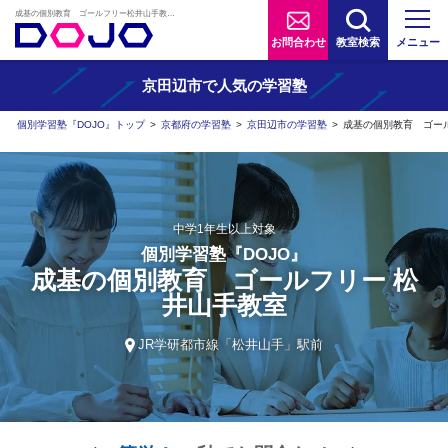
成基の個別教育 ゴールフリー松井山手教室 | AIタブレット学習×個別学習塾『DOJO』
お問合わせ
教室検索
メニュー
京田辺市で人気の学習塾
個別学習塾『DOJO』トップ
>
京都府の学習塾
>
京田辺市の学習塾
>
成基の個別教育 ゴー
中学1年生以上対象
個別学習塾『DOJO』
成基の個別教育 ゴールフリー 松
井山手教室
JR学研都市線「松井山手」駅前