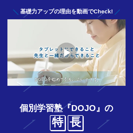
基礎力アップの
理由を動画でCheck!
個別学習塾『DOJO』の
特
長