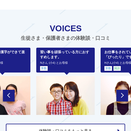
VOICES
生徒さま・保護者さまの体験談・口コミ
の漢字ができて楽
習い事を頑張っている方におす
お仕事をされて
すめします。
「ぴったり」で
母様
Nさん (小4) とお母様
Hさん(小4) とお母
算数
算数
国語
体験談・口コミをもっと見る