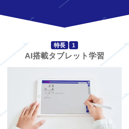
特長
1
AI搭載タブレット学習