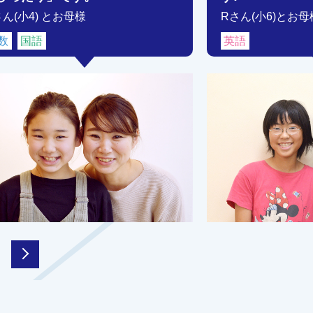
さん(小4) とお母様
Rさん(小6)とお母
数
国語
英語