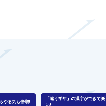
「違う学年」の漢字ができて楽
らやる気も倍増!
い!