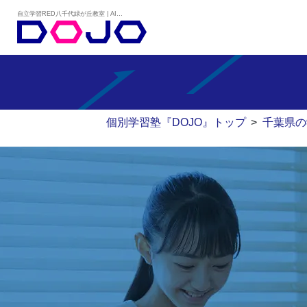
自立学習RED八千代緑が丘教室 | AIタブレット学習×個別学習塾『DOJO』
個別学習塾『DOJO』トップ
>
千葉県の