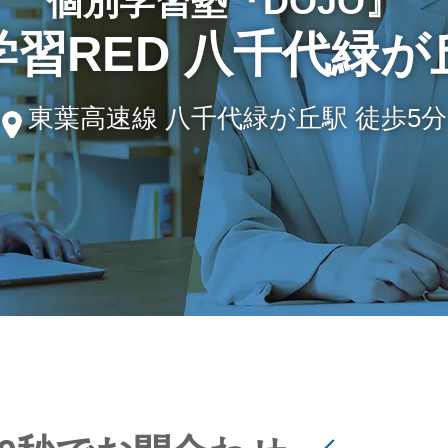
個別学習塾『DOJO』
学習RED 八千代緑が
東葉高速線 八千代緑が丘駅 徒歩5分