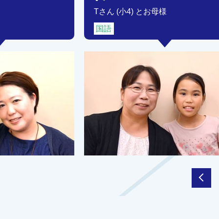
Tさん (小4) とお母様
国語