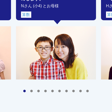
Nさん (小4) とお母様
H
算数
算