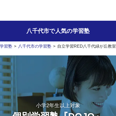
八千代市で人気の学習塾
学習塾
>
八千代市の学習塾
>
自立学習RED八千代緑が丘教
小学2年生以上対象