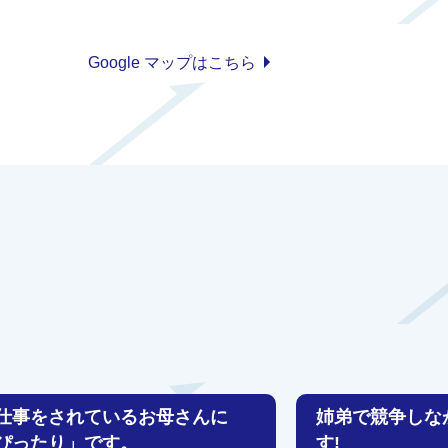
Google マップはこちら
仕事をされているお母さんに
姉弟で競争しな
ぴったり」です。
す!