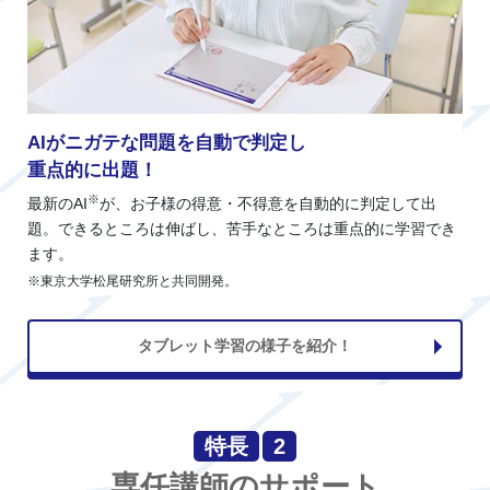
AIがニガテな問題を自動で判定し
重点的に出題！
※
最新のAI
が、お子様の得意・不得意を自動的に判定して出
題。できるところは伸ばし、苦手なところは重点的に学習でき
ます。
※東京大学松尾研究所と共同開発。
タブレット学習の様子を紹介！
特長
2
専任講師のサポート