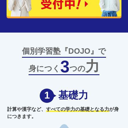
個別学習塾『DOJO』で
3
力
身につく
つの
1
基礎力
計算や漢字など、
すべての学力の
基礎となる力
が身
につきます。