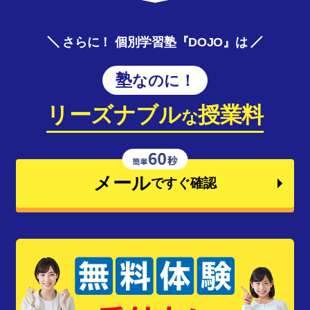
さらに！ 個別学習塾『DOJO』は
塾なのに！
リーズナブル
授業料
な
メール
ですぐ確認