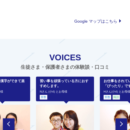
Google マップはこちら
VOICES
生徒さま・保護者さまの体験談・口コミ
の漢字ができて楽
習い事を頑張っている方におす
お仕事をされて
すめします。
「ぴったり」で
母様
Nさん (小4) とお母様
Hさん(小4) とお母
算数
算数
国語