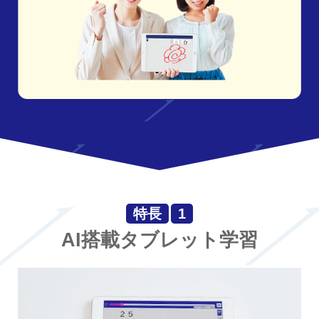
特長
1
AI搭載タブレット学習