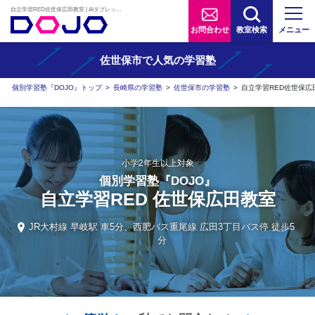
自立学習RED佐世保広田教室 | AIタブレット学習×個別学習塾『DOJO』
お問合わせ
教室検索
メニュー
佐世保市で人気の学習塾
個別学習塾『DOJO』トップ
>
長崎県の学習塾
>
佐世保市の学習塾
>
自立学習RED佐世保広
小学2年生以上対象
個別学習塾『DOJO』
自立学習RED 佐世保広田教室
JR大村線 早岐駅 車5分、西肥バス重尾線 広田3丁目バス停 徒歩5
分