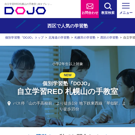
自立学習RED札幌山の手教室 | AIタブレット学習×個別学習塾『DOJO』
お問合わせ
教室検索
メニュー
西区で人気の学習塾
個別学習塾『DOJO』トップ
>
北海道の学習塾
>
札幌市の学習塾
>
西区の学習塾
>
自立学習
小学2年生以上対象
NEW
個別学習塾『DOJO』
自立学習RED 札幌山の手教室
バス停「山の手高校前」より徒歩1分 地下鉄東西線「琴似駅」よ
り徒歩15分