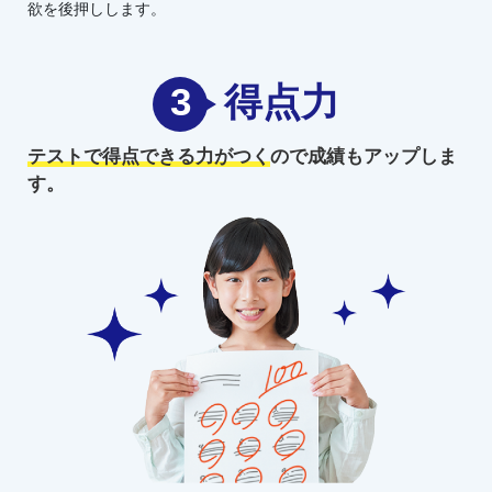
欲を後押しします。
3
得点力
テストで得点できる力がつく
ので
成績もアップしま
す。