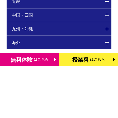
近畿
中国・四国
九州・沖縄
海外
無料体験
授業料
はこちら
はこちら
トップページ
個別学習塾『DOJO』の特長
基礎学力を測る検定「TOFAS」
小学生のタブレット学習