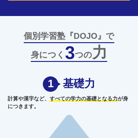
個別学習塾『DOJO』で
3
力
身につく
つの
1
基礎力
計算や漢字など、
すべての学力の
基礎となる力
が身
につきます。