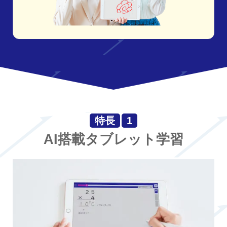
特長
1
AI搭載タブレット学習