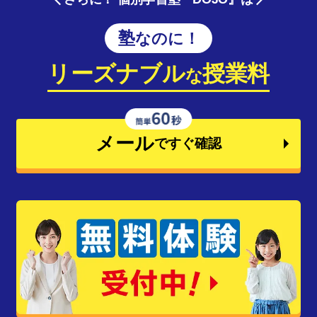
塾なのに！
リーズナブル
授業料
な
メール
ですぐ確認