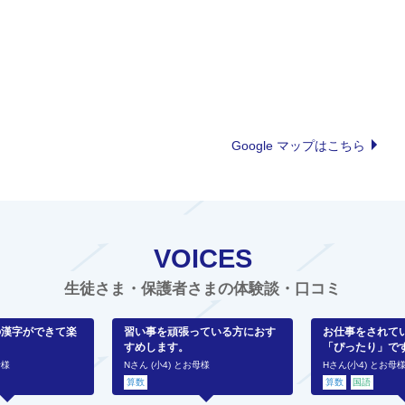
Google マップはこちら
VOICES
生徒さま・保護者さまの体験談・口コミ
の漢字ができて楽
習い事を頑張っている方におす
お仕事をされて
すめします。
「ぴったり」で
母様
Nさん (小4) とお母様
Hさん(小4) とお母
算数
算数
国語