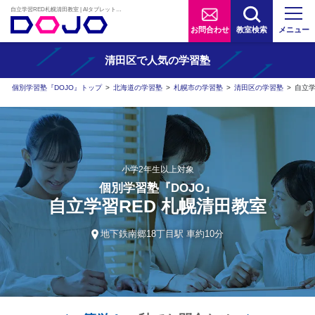
自立学習RED札幌清田教室 | AIタブレット学習×個別学習塾『DOJO』
お問合わせ
教室検索
メニュー
清田区で人気の学習塾
個別学習塾『DOJO』トップ
>
北海道の学習塾
>
札幌市の学習塾
>
清田区の学習塾
>
自立学
小学2年生以上対象
個別学習塾『DOJO』
自立学習RED 札幌清田教室
地下鉄南郷18丁目駅 車約10分