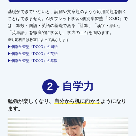
基礎ができていないと、読解や文章題のような応用問題を解く
ことはできません。AIタブレット学習×個別学習塾『DOJO』で
は、算数・国語・英語の基礎である「計算」「漢字・語い」
「英単語」を徹底的に学習し、学力の土台を固めます。
※対応科目は教室によって異なります
▶個別学習塾『DOJO』の国語
▶個別学習塾『DOJO』の英語
▶個別学習塾『DOJO』の算数
2
自学力
勉強が楽しくなり、
自分から机に向かう
ようになり
ます。