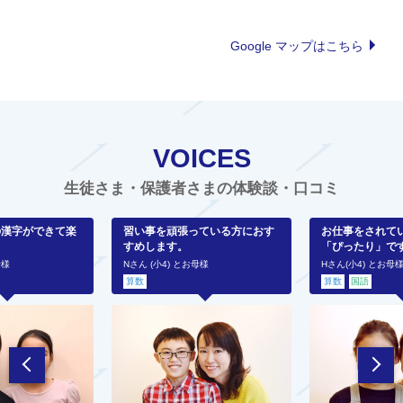
Google マップはこちら
VOICES
生徒さま・保護者さまの体験談・口コミ
の漢字ができて楽
習い事を頑張っている方におす
お仕事をされて
すめします。
「ぴったり」で
母様
Nさん (小4) とお母様
Hさん(小4) とお母
算数
算数
国語