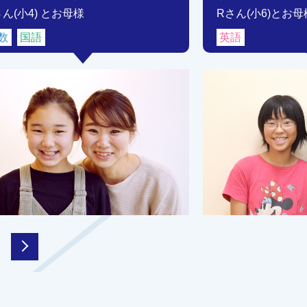
さん(小4) とお母様
Rさん(小6)とお母
数
国語
英語