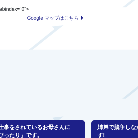
 tabindex="0">
Google マップはこちら
仕事をされているお母さんに
姉弟で競争しな
ぴったり」です。
す!