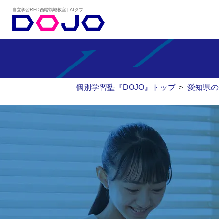
自立学習RED西尾鶴城教室 | AIタブレット学習×個別学習塾『DOJO』
個別学習塾『DOJO』トップ
>
愛知県の