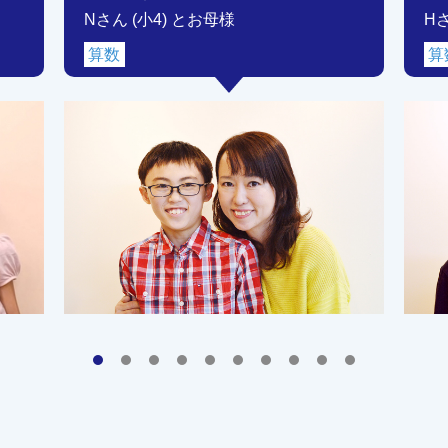
Nさん (小4) とお母様
H
算数
算