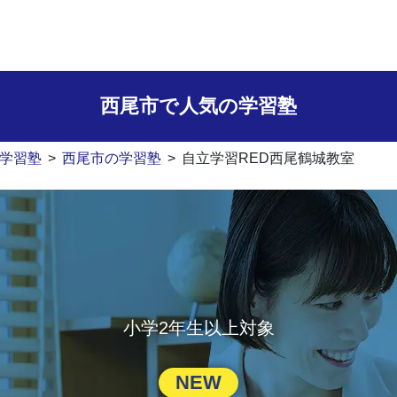
西尾市で人気の学習塾
学習塾
>
西尾市の学習塾
>
自立学習RED西尾鶴城教室
小学2年生以上対象
NEW