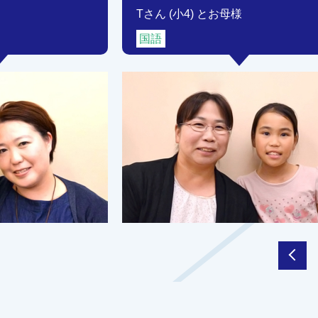
Tさん (小4) とお母様
国語