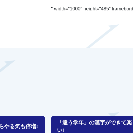
" width="1000" height="485" frameborde
「違う学年」の漢字ができて楽
らやる気も倍増!
い!