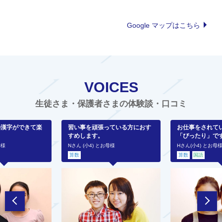
Google マップはこちら
VOICES
生徒さま・保護者さまの体験談・口コミ
の漢字ができて楽
習い事を頑張っている方におす
お仕事をされて
すめします。
「ぴったり」で
母様
Nさん (小4) とお母様
Hさん(小4) とお母
算数
算数
国語