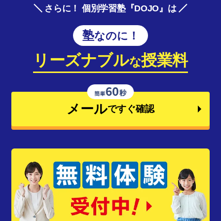
さらに！ 個別学習塾『DOJO』は
塾なのに！
リーズナブル
授業料
な
メール
ですぐ確認