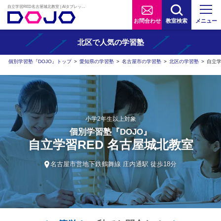
自立学習RED名古屋城北教室 | AIタブレット学習×個別学習塾『DOJO』
お問合わせ
教室検索
メニュー
北区で人気の学習塾
個別学習塾『DOJO』トップ
>
愛知県の学習塾
>
名古屋市の学習塾
>
北区の学習塾
>
自立学
小学2年生以上対象
個別学習塾『DOJO』
自立学習RED 名古屋城北教室
名古屋市営地下鉄鶴舞線 庄内通駅 徒歩18分