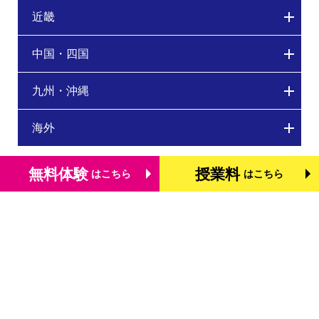
近畿
中国・四国
九州・沖縄
海外
無料体験
授業料
はこちら
はこちら
トップページ
個別学習塾『DOJO』の特長
基礎学力を測る検定「TOFAS」