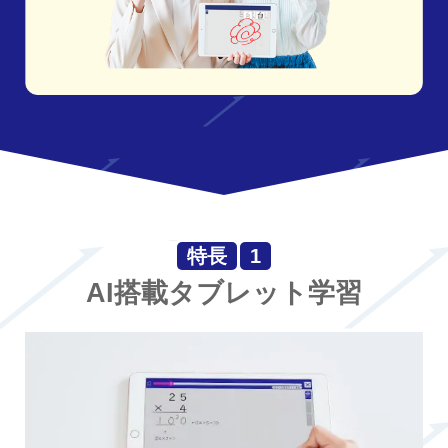
特長
1
AI搭載タブレット学習