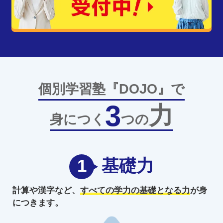
個別学習塾『DOJO』で
3
力
身につく
つの
1
基礎力
計算や漢字など、
すべての学力の
基礎となる力
が身
につきます。