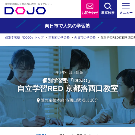
自立学習RED京都洛西口教室 | AIタブレット学習×個別学習塾『DOJO』
お問合わせ
教室検索
メニュー
向日市で人気の学習塾
個別学習塾『DOJO』トップ
>
京都府の学習塾
>
向日市の学習塾
>
自立学習RED京都洛西口
小学2年生以上対象
個別学習塾『DOJO』
自立学習RED 京都洛西口教室
阪急京都本線 洛西口駅 徒歩10分