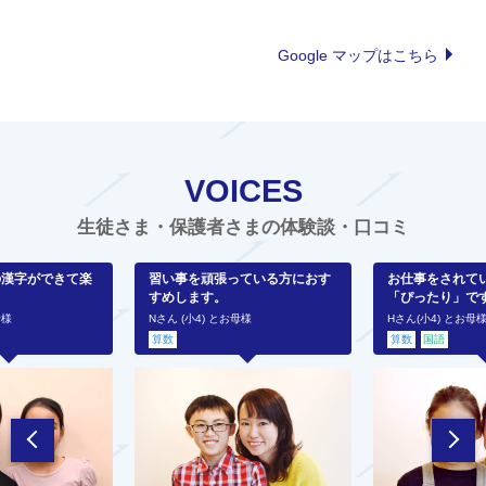
Google マップはこちら
VOICES
生徒さま・保護者さまの体験談・口コミ
の漢字ができて楽
習い事を頑張っている方におす
お仕事をされて
すめします。
「ぴったり」で
母様
Nさん (小4) とお母様
Hさん(小4) とお母
算数
算数
国語