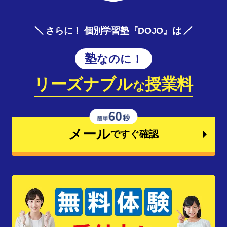
さらに！ 個別学習塾『DOJO』は
塾なのに！
リーズナブル
授業料
な
メール
ですぐ確認