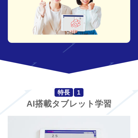
特長
1
AI搭載タブレット学習