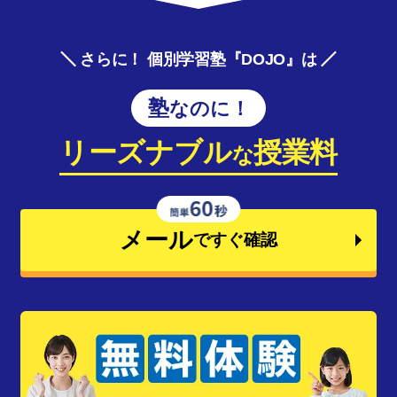
さらに！ 個別学習塾『DOJO』は
塾なのに！
リーズナブル
授業料
な
メール
ですぐ確認