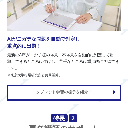
AIがニガテな問題を自動で判定し
重点的に出題！
※
最新のAI
が、お子様の得意・不得意を自動的に判定して出
題。できるところは伸ばし、苦手なところは重点的に学習でき
ます。
※東京大学松尾研究所と共同開発。
タブレット学習の様子を紹介！
特長
2