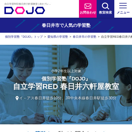
自立学習RED春日井六軒屋教室 | AIタブレット学習×個別学習塾『DOJO』
お問合わせ
教室検索
メニュー
春日井市で人気の学習塾
個別学習塾『DOJO』トップ
>
愛知県の学習塾
>
春日井市の学習塾
>
自立学習RED春日井六
小学2年生以上対象
個別学習塾『DOJO』
自立学習RED 春日井六軒屋教室
イ－アス春日井徒歩10分、JR中央本線春日井駅徒歩30分