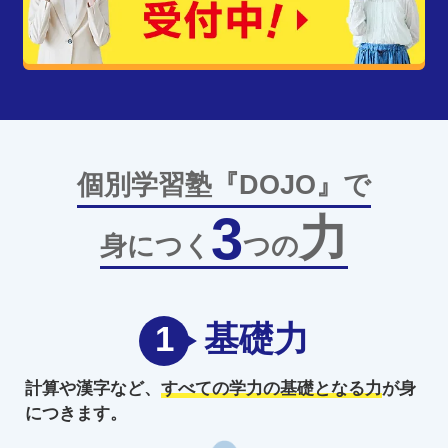
個別学習塾『DOJO』で
3
力
身につく
つの
1
基礎力
計算や漢字など、
すべての学力の
基礎となる力
が身
につきます。