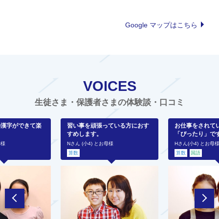
Google マップはこちら
VOICES
生徒さま・保護者さまの体験談・口コミ
の漢字ができて楽
習い事を頑張っている方におす
お仕事をされて
すめします。
「ぴったり」で
母様
Nさん (小4) とお母様
Hさん(小4) とお母
算数
算数
国語