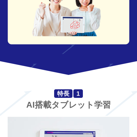
特長
1
AI搭載タブレット学習