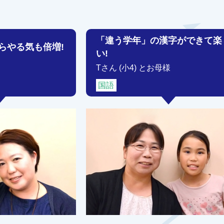
「違う学年」の漢字ができて楽
らやる気も倍増!
い!
Tさん (小4) とお母様
国語