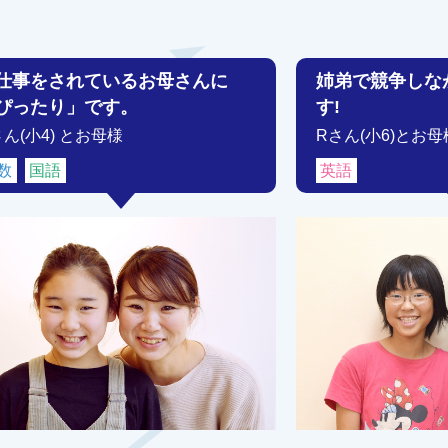
仕事をされているお母さんに
姉弟で競争しな
ぴったり」です。
す!
さん(小4) とお母様
Rさん(小6)とお母
数
国語
英語