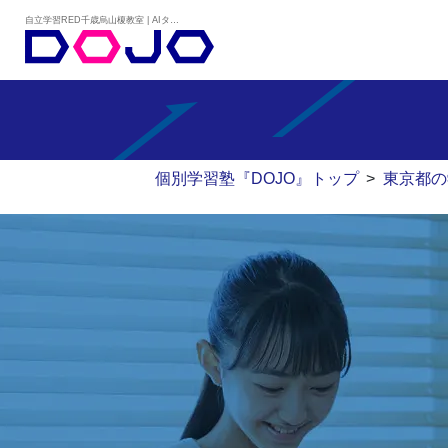
自立学習RED千歳烏山榎教室 | AIタブレット学習×個別学習塾『DOJO』
個別学習塾『DOJO』トップ
>
東京都の