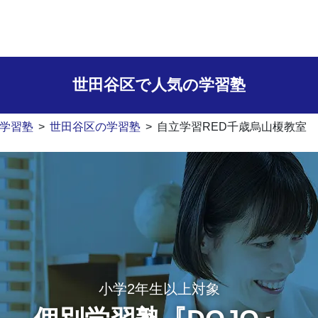
世田谷区で人気の学習塾
学習塾
>
世田谷区の学習塾
>
自立学習RED千歳烏山榎教室
小学2年生以上対象