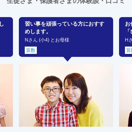
生徒さま・保護者さまの体験談・口コミ
し
習い事を頑張っている方におすす
お
めします。
「
Nさん (小4) とお母様
H
算数
算