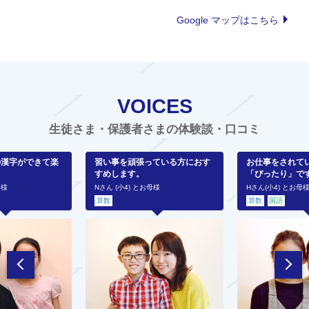
Google マップはこちら
VOICES
生徒さま・保護者さまの体験談・口コミ
の漢字ができて楽
習い事を頑張っている方におす
お仕事をされて
すめします。
「ぴったり」で
母様
Nさん (小4) とお母様
Hさん(小4) とお母
算数
算数
国語