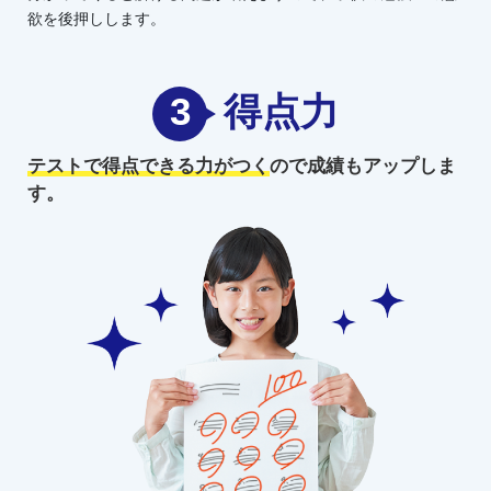
欲を後押しします。
3
得点力
テストで得点できる力がつく
ので
成績もアップしま
す。