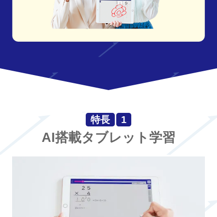
特長
1
AI搭載タブレット学習