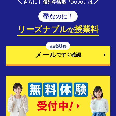
さらに！ 個別学習塾『DOJO』は
塾なのに！
リーズナブル
授業料
な
メール
ですぐ確認