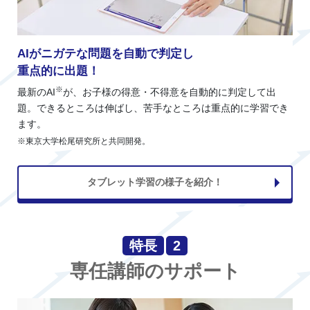
AIがニガテな問題を自動で判定し
重点的に出題！
※
最新のAI
が、お子様の得意・不得意を自動的に判定して出
題。できるところは伸ばし、苦手なところは重点的に学習でき
ます。
※東京大学松尾研究所と共同開発。
タブレット学習の様子を紹介！
特長
2
専任講師のサポート