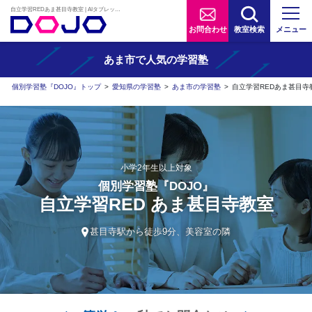
自立学習REDあま甚目寺教室 | AIタブレット学習×個別学習塾『DOJO』
お問合わせ
教室検索
メニュー
あま市で人気の学習塾
個別学習塾『DOJO』トップ
>
愛知県の学習塾
>
あま市の学習塾
>
自立学習REDあま甚目寺
小学2年生以上対象
個別学習塾『DOJO』
自立学習RED あま甚目寺教室
甚目寺駅から徒歩9分、美容室の隣