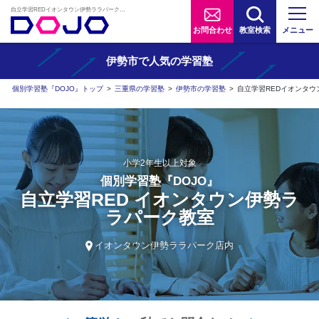
自立学習REDイオンタウン伊勢ララパーク教室 | AIタブレット学習×個別学習塾『DOJO』
お問合わせ
教室検索
メニュー
伊勢市で人気の学習塾
個別学習塾『DOJO』トップ
>
三重県の学習塾
>
伊勢市の学習塾
>
自立学習REDイオンタ
小学2年生以上対象
個別学習塾『DOJO』
自立学習RED イオンタウン伊勢ラ
ラパーク教室
イオンタウン伊勢ララパーク店内