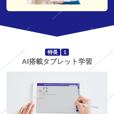
特長
1
AI搭載タブレット学習