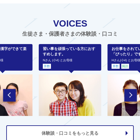
VOICES
生徒さま・保護者さまの体験談・口コミ
の漢字ができて楽
習い事を頑張っている方におす
お仕事をされて
すめします。
「ぴったり」で
母様
Nさん (小4) とお母様
Hさん(小4) とお母
算数
算数
国語
体験談・口コミをもっと見る