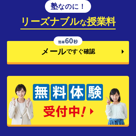
塾なのに！
リーズナブル
授業料
な
メール
ですぐ確認