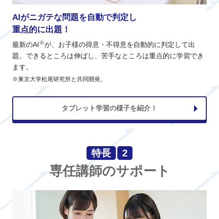
AIがニガテな問題を自動で判定し
重点的に出題！
※
最新のAI
が、お子様の得意・不得意を自動的に判定して出
題。できるところは伸ばし、苦手なところは重点的に学習でき
ます。
※東京大学松尾研究所と共同開発。
タブレット学習の様子を紹介！
特長
2
専任講師のサポート