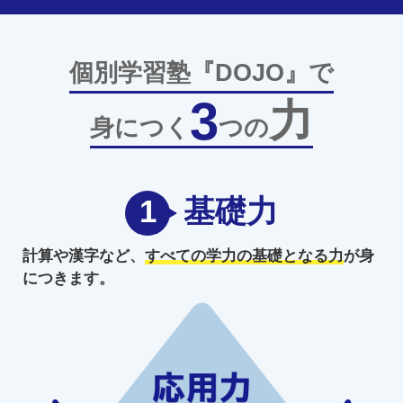
個別学習塾『DOJO』で
3
力
身につく
つの
1
基礎力
計算や漢字など、
すべての学力の
基礎となる力
が身
につきます。