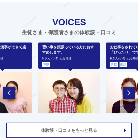
VOICES
生徒さま・保護者さまの体験談・口コミ
の漢字ができて楽
習い事を頑張っている方におす
お仕事をされて
すめします。
「ぴったり」で
母様
Nさん (小4) とお母様
Hさん(小4) とお母
算数
算数
国語
体験談・口コミをもっと見る