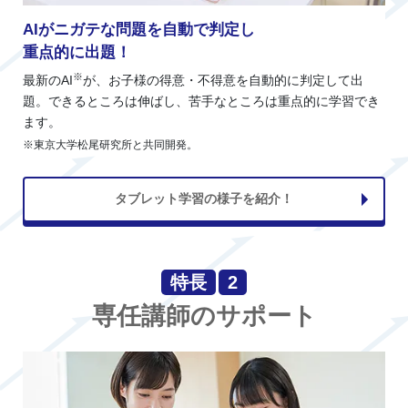
AIがニガテな問題を自動で判定し
重点的に出題！
※
最新のAI
が、お子様の得意・不得意を自動的に判定して出
題。できるところは伸ばし、苦手なところは重点的に学習でき
ます。
※東京大学松尾研究所と共同開発。
タブレット学習の様子を紹介！
特長
2
専任講師のサポート