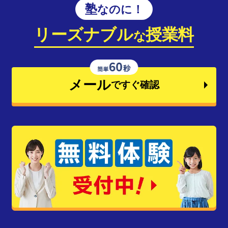
塾なのに！
リーズナブル
授業料
な
メール
ですぐ確認