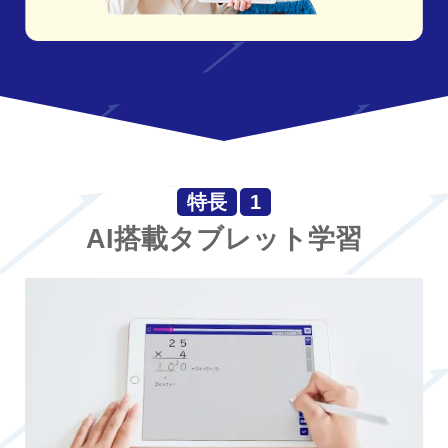
特長
1
AI搭載タブレット学習