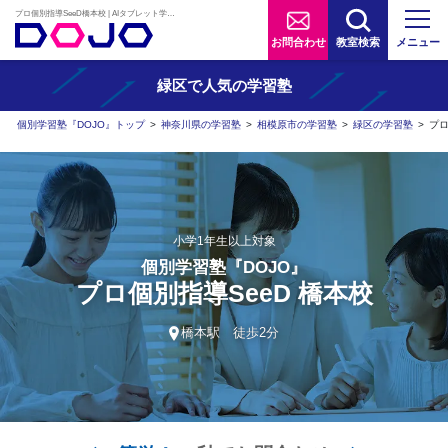
プロ個別指導SeeD橋本校 | AIタブレット学習×個別学習塾『DOJO』
お問合わせ
教室検索
メニュー
緑区で人気の学習塾
個別学習塾『DOJO』トップ
>
神奈川県の学習塾
>
相模原市の学習塾
>
緑区の学習塾
>
プロ
小学1年生以上対象
個別学習塾『DOJO』
プロ個別指導SeeD 橋本校
橋本駅 徒歩2分