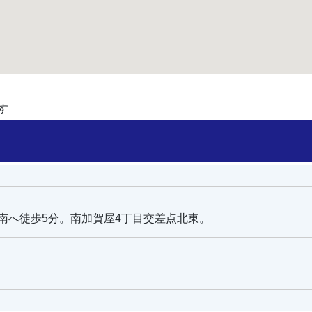
す
南へ徒歩5分。南加賀屋4丁目交差点北東。