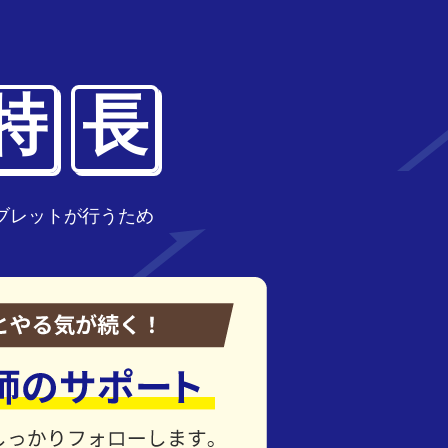
特
長
ブレットが行うため