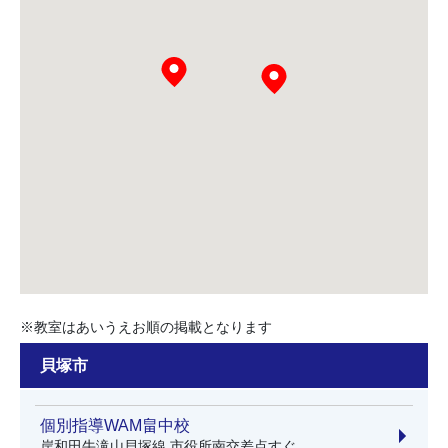
※教室はあいうえお順の掲載となります
貝塚市
個別指導WAM畠中校
岸和田牛滝山貝塚線 市役所南交差点すぐ。