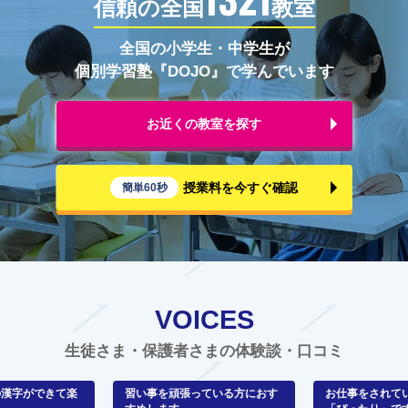
信頼の全国
教室
全国の小学生・中学生が
個別学習塾『DOJO』で学んでいます
お近くの教室を探す
授業料を今すぐ確認
簡単60秒
VOICES
生徒さま・保護者さまの体験談・口コミ
の漢字ができて楽
習い事を頑張っている方におす
お仕事をされて