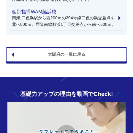
個別指導WAM脇浜校
南海 二色浜駅から西200ｍの204号線二色の浜交差点を
北へ500ｍ。堺阪南線脇浜1丁目交差点から南へ500ｍ。
大阪府の一覧に戻る
基礎力アップの
理由を動画でCheck!