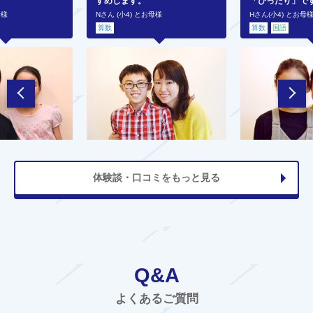
すめします。
「ぴったり」で
母様
Nさん (小4) とお母様
Hさん(小4) とお母
算数
算数
国語
体験談・口コミをもっと見る
Q&A
よくあるご質問