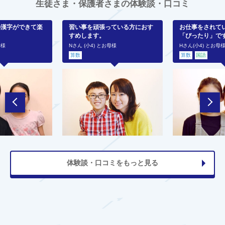
生徒さま・保護者さまの体験談・口コミ
の漢字ができて楽
習い事を頑張っている方におす
お仕事をされて
すめします。
「ぴったり」で
母様
Nさん (小4) とお母様
Hさん(小4) とお母
算数
算数
国語
体験談・口コミをもっと見る