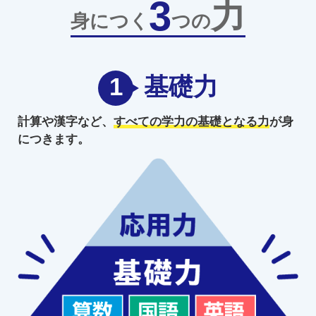
3
力
身につく
つの
1
基礎力
計算や漢字など、
すべての学力の
基礎となる力
が身
につきます。