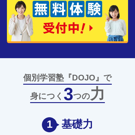
個別学習塾『DOJO』で
3
力
身につく
つの
1
基礎力