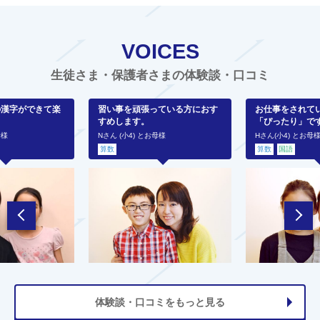
VOICES
生徒さま・保護者さまの体験談・口コミ
の漢字ができて楽
習い事を頑張っている方におす
お仕事をされて
すめします。
「ぴったり」で
母様
Nさん (小4) とお母様
Hさん(小4) とお母
算数
算数
国語
体験談・口コミをもっと見る