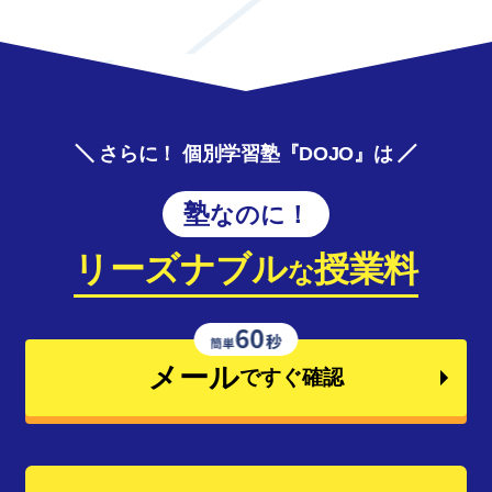
さらに！ 個別学習塾『DOJO』は
塾なのに！
リーズナブル
授業料
な
メール
ですぐ確認