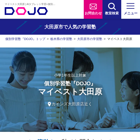
マイベスト大田原 | AIタブレット学習×個別学習塾『DOJO』
お問合わせ
教室検索
メニュー
大田原市で人気の学習塾
個別学習塾『DOJO』トップ
>
栃木県の学習塾
>
大田原市の学習塾
>
マイベスト大田原
小学1年生以上対象
個別学習塾『DOJO』
マイベスト大田原
カインズ大田原店近く