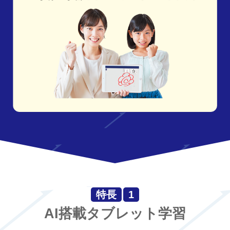
特長
1
AI搭載タブレット学習