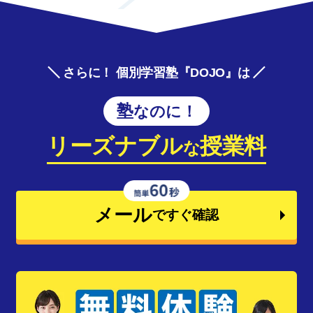
さらに！ 個別学習塾『DOJO』は
塾なのに！
リーズナブル
授業料
な
メール
ですぐ確認