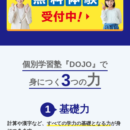
個別学習塾『DOJO』で
3
力
身につく
つの
1
基礎力
計算や漢字など、
すべての学力の
基礎となる力
が身