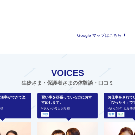
Google マップはこちら
VOICES
生徒さま・保護者さまの体験談・口コミ
の漢字ができて楽
習い事を頑張っている方におす
お仕事をされて
すめします。
「ぴったり」で
母様
Nさん (小4) とお母様
Hさん(小4) とお母
算数
算数
国語