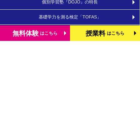
個別学習塾『DOJO』の特長
基礎学力を測る検定「TOFAS」
小学生のタブレット学習
無料体験
授業料
はこちら
はこちら
お役立ちコラム
体験談・口コミ
お知らせ
よくあるご質問
教室を探す
お問合わせ
法人向けお問合わせ
運営会社
プライバシーポリシー