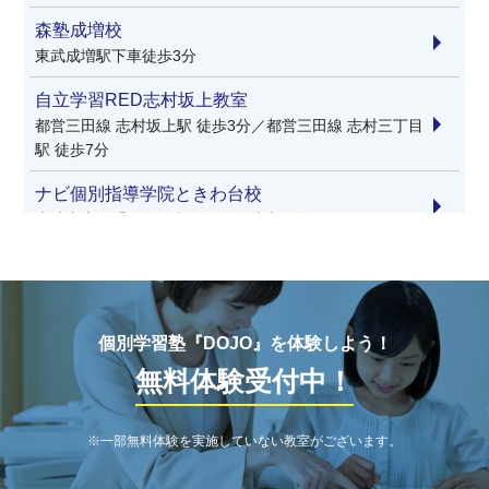
森塾成増校
東武成増駅下車徒歩3分
自立学習RED志村坂上教室
都営三田線 志村坂上駅 徒歩3分／都営三田線 志村三丁目
駅 徒歩7分
ナビ個別指導学院ときわ台校
東武東上線「ときわ台駅」より徒歩１分
個別学習塾『DOJO』を体験しよう！
無料体験受付中！
※一部無料体験を実施していない教室がございます。