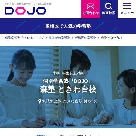
森塾ときわ台校 | AIタブレット学習×個別学習塾『DOJO』
お問合わせ
教室検索
メニュー
板橋区で人気の学習塾
個別学習塾『DOJO』トップ
>
東京都の学習塾
>
板橋区の学習塾
>
森塾ときわ台校
小学1年生以上対象
個別学習塾『DOJO』
森塾 ときわ台校
東武東上線 ときわ台駅 徒歩1分