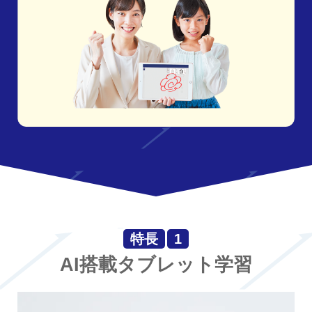
特長
1
AI搭載タブレット学習