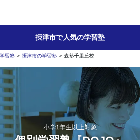
摂津市で人気の学習塾
学習塾
>
摂津市の学習塾
>
森塾千里丘校
小学1年生以上対象