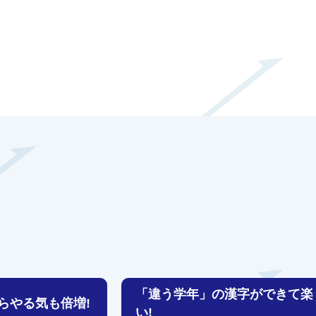
「違う学年」の漢字ができて楽
らやる気も倍増!
い!