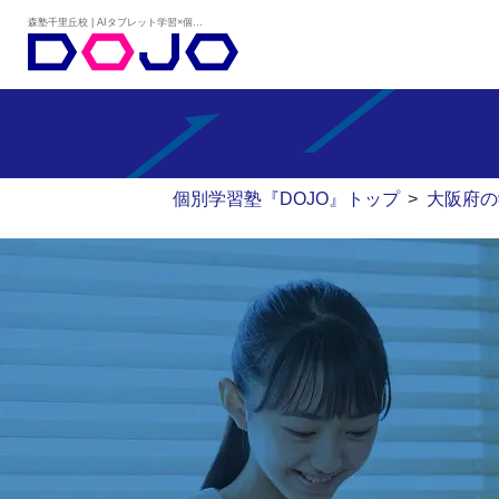
森塾千里丘校 | AIタブレット学習×個別学習塾『DOJO』
個別学習塾『DOJO』トップ
>
大阪府の