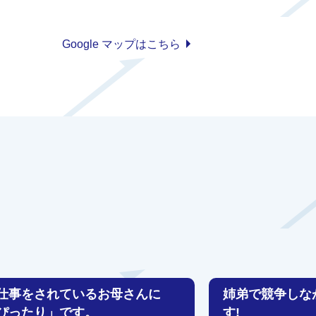
Google マップはこちら
仕事をされているお母さんに
姉弟で競争しな
ぴったり」です。
す!