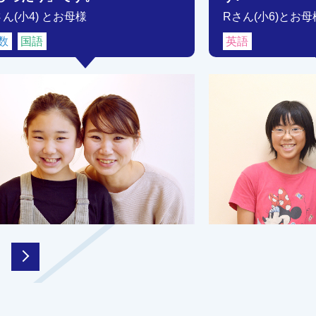
さん(小4) とお母様
Rさん(小6)とお母
数
国語
英語