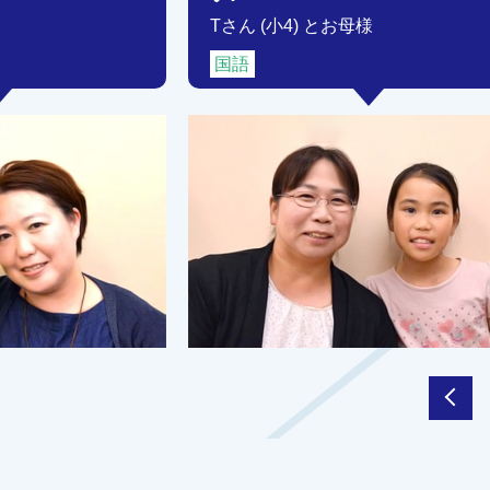
Tさん (小4) とお母様
国語