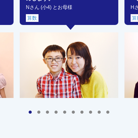
Nさん (小4) とお母様
H
算数
算