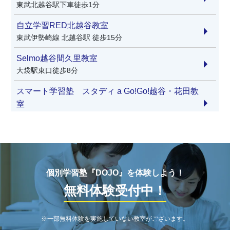
東武北越谷駅下車徒歩1分
自立学習RED北越谷教室
東武伊勢崎線 北越谷駅 徒歩15分
Selmo越谷間久里教室
大袋駅東口徒歩8分
スマート学習塾 スタディ a Go!Go!越谷・花田教
室
（越谷駅発）花田第四公園入口バス停から徒歩2分
スマート学習塾 スタディ a Go!Go!越谷・東大沢
教室
（北越谷駅発）保健センターバス停から徒歩1分
個別学習塾『DOJO』を体験しよう！
無料体験受付中！
※一部無料体験を実施していない教室がございます。