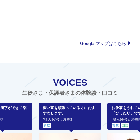
Google マップはこちら
VOICES
生徒さま・保護者さまの体験談・口コミ
の漢字ができて楽
習い事を頑張っている方におす
お仕事をされて
すめします。
「ぴったり」で
母様
Nさん (小4) とお母様
Hさん(小4) とお母
算数
算数
国語