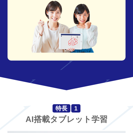
特長
1
AI搭載タブレット学習