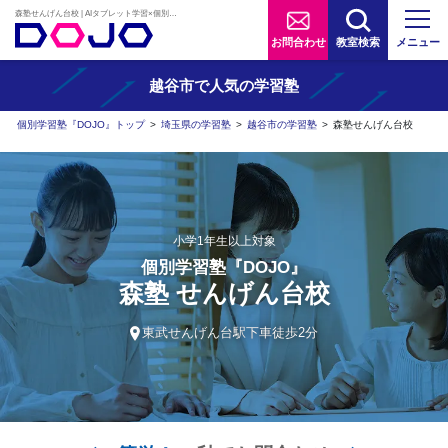
森塾せんげん台校 | AIタブレット学習×個別学習塾『DOJO』
お問合わせ
教室検索
メニュー
越谷市で人気の学習塾
個別学習塾『DOJO』トップ
>
埼玉県の学習塾
>
越谷市の学習塾
>
森塾せんげん台校
小学1年生以上対象
個別学習塾『DOJO』
森塾 せんげん台校
東武せんげん台駅下車徒歩2分