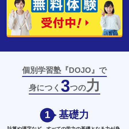
個別学習塾『DOJO』で
3
力
身につく
つの
1
基礎力
計算や漢字など、
すべての学力の
基礎となる力
が身