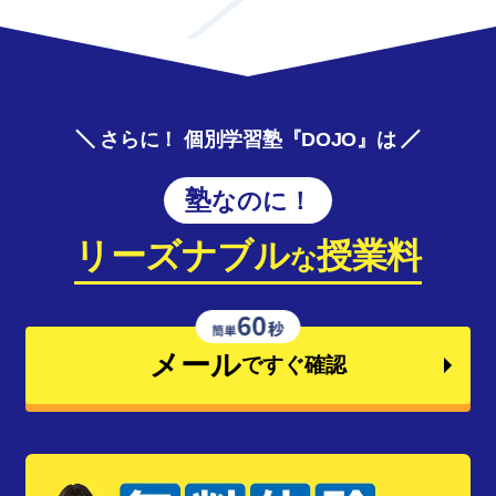
さらに！ 個別学習塾『DOJO』は
塾なのに！
リーズナブル
授業料
な
メール
ですぐ確認