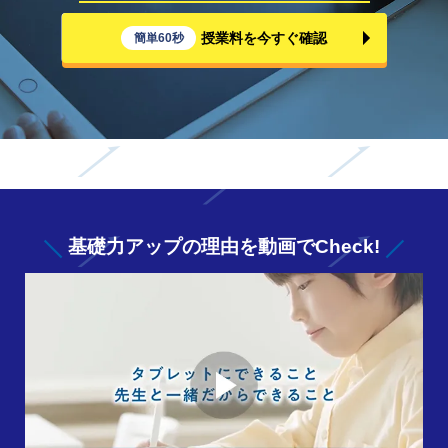
授業料を今すぐ確認
簡単60秒
基礎力アップの
理由を動画でCheck!