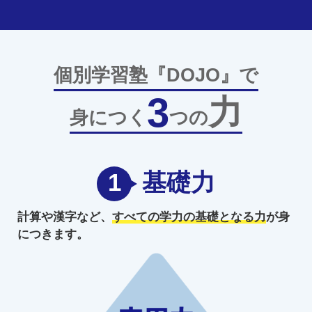
個別学習塾『DOJO』で
3
力
身につく
つの
1
基礎力
計算や漢字など、
すべての学力の
基礎となる力
が身
につきます。