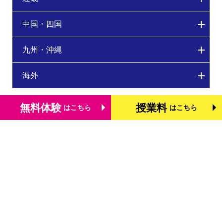
中国・四国
九州・沖縄
海外
無料体験
授業料
はこちら
はこちら
トップページ
個別学習塾『DOJO』の特長
基礎学力を測る検定「TOFAS」
小学生のタブレット学習