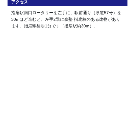
アクセス
指扇駅南口ロータリーを左手に、駅前通り（県道57号）を
30mほど進むと、左手2階に森塾 指扇校のある建物があり
ます。指扇駅徒歩1分です（指扇駅約30m）。