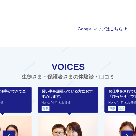
Google マップはこちら
VOICES
生徒さま・保護者さまの体験談・口コミ
の漢字ができて楽
習い事を頑張っている方におす
お仕事をされて
すめします。
「ぴったり」で
母様
Nさん (小4) とお母様
Hさん(小4) とお母
算数
算数
国語