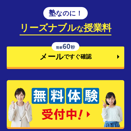
塾なのに！
リーズナブル
授業料
な
メール
ですぐ確認