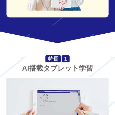
特長
1
AI搭載タブレット学習