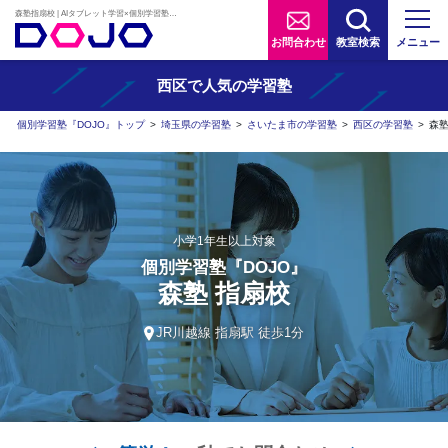
森塾指扇校 | AIタブレット学習×個別学習塾『DOJO』
お問合わせ
教室検索
メニュー
西区で人気の学習塾
個別学習塾『DOJO』トップ
>
埼玉県の学習塾
>
さいたま市の学習塾
>
西区の学習塾
>
森
小学1年生以上対象
個別学習塾『DOJO』
森塾 指扇校
JR川越線 指扇駅 徒歩1分