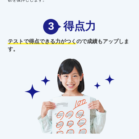
3
得点力
テストで得点できる力がつく
ので
成績もアップしま
す。