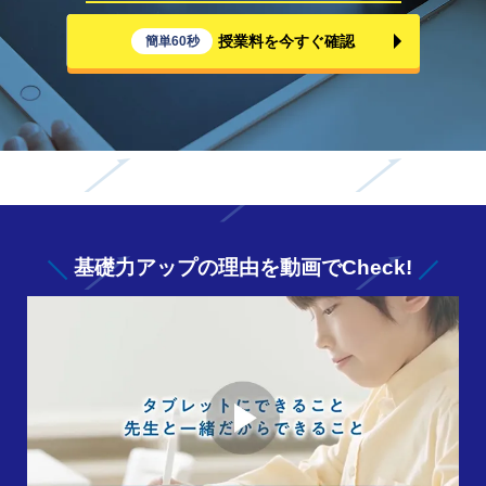
授業料を今すぐ確認
簡単60秒
基礎力アップの
理由を動画でCheck!