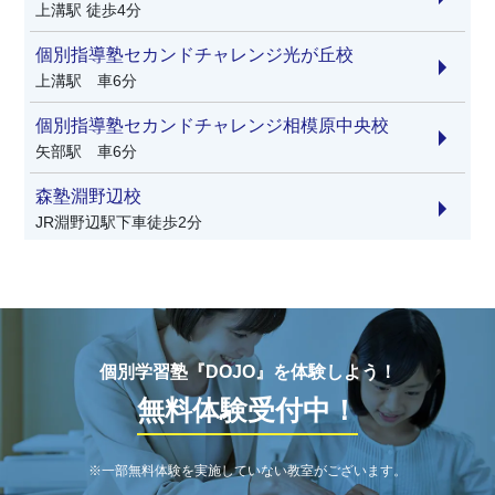
上溝駅 徒歩4分
個別指導塾セカンドチャレンジ光が丘校
上溝駅 車6分
個別指導塾セカンドチャレンジ相模原中央校
矢部駅 車6分
森塾淵野辺校
JR淵野辺駅下車徒歩2分
オンライン個別指導塾OneAll
オンライン
個別指導WAM東淵野辺校
中渕交差点から北東へ150m。
個別学習塾『DOJO』を体験しよう！
無料体験受付中！
個別指導WAM田名校
神奈川中央交通バス 田名工業団地入口停留所から
140m。田名工業団地入口交差点から県道54号を西方向
※一部無料体験を実施していない教室がございます。
に進む。