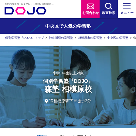
森塾相模原校 | AIタブレット学習×個別学習塾『DOJO』
お問合わせ
教室検索
メニュー
中央区で人気の学習塾
個別学習塾『DOJO』トップ
>
神奈川県の学習塾
>
相模原市の学習塾
>
中央区の学習塾
>
小学1年生以上対象
個別学習塾『DOJO』
森塾 相模原校
JR相模原駅下車徒歩2分