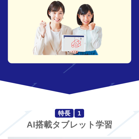
特長
1
AI搭載タブレット学習