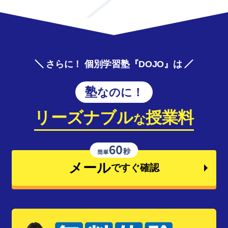
さらに！ 個別学習塾『DOJO』は
塾なのに！
リーズナブル
授業料
な
メール
ですぐ確認