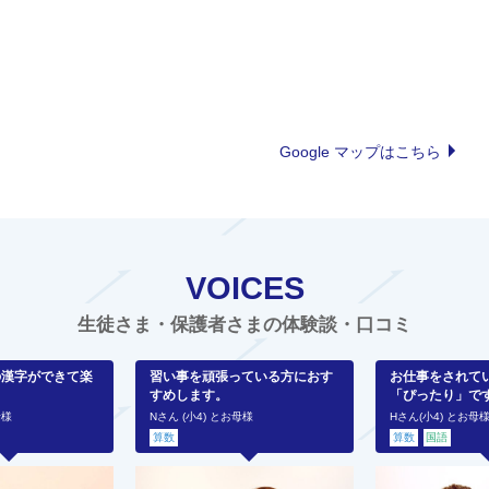
Google マップはこちら
VOICES
生徒さま・保護者さまの体験談・口コミ
の漢字ができて楽
習い事を頑張っている方におす
お仕事をされて
すめします。
「ぴったり」で
母様
Nさん (小4) とお母様
Hさん(小4) とお母
算数
算数
国語