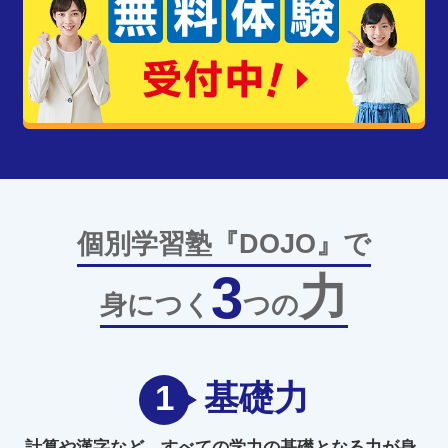
個別学習塾『DOJO』で
3
力
身につく
つの
1
基礎力
計算や漢字など、
すべての学力の
基礎となる力
が身