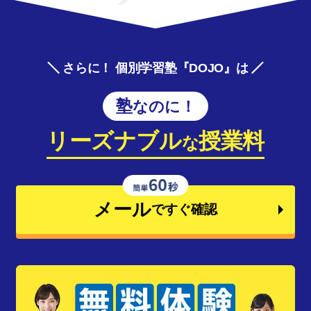
さらに！ 個別学習塾『DOJO』は
塾なのに！
リーズナブル
授業料
な
メール
ですぐ確認