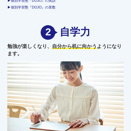
▶個別学習塾『DOJO』の英語
▶個別学習塾『DOJO』の算数
2
自学力
勉強が楽しくなり、
自分から机に向かう
ようになり
ます。