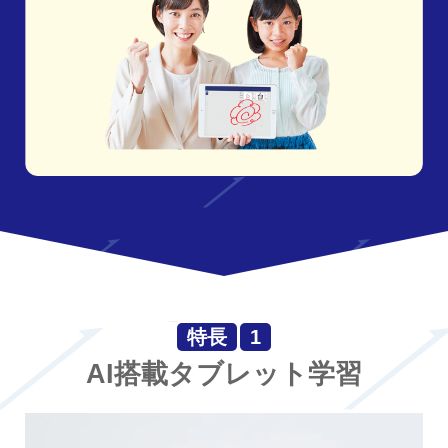
特長
1
AI搭載タブレット学習