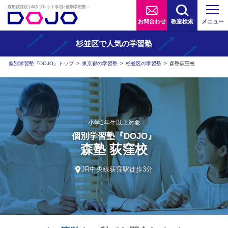
森塾荻窪校 | AIタブレット学習×個別学習塾『DOJO』
お問合わせ
教室検索
メニュー
杉並区で人気の学習塾
個別学習塾『DOJO』トップ
>
東京都の学習塾
>
杉並区の学習塾
>
森塾荻窪校
小学1年生以上対象
個別学習塾『DOJO』
森塾 荻窪校
JR中央線荻窪駅徒歩3分