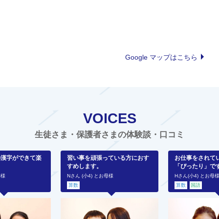
Google マップはこちら
VOICES
生徒さま・保護者さまの体験談・口コミ
の漢字ができて楽
習い事を頑張っている方におす
お仕事をされて
すめします。
「ぴったり」で
母様
Nさん (小4) とお母様
Hさん(小4) とお母
算数
算数
国語