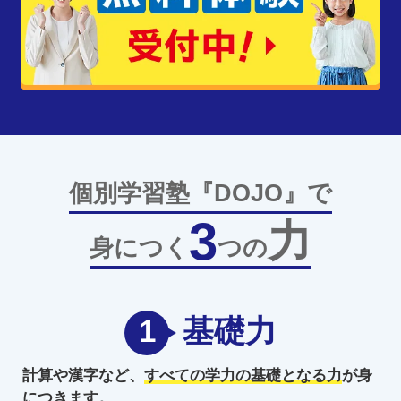
個別学習塾『DOJO』で
3
力
身につく
つの
1
基礎力
計算や漢字など、
すべての学力の
基礎となる力
が身
につきます。