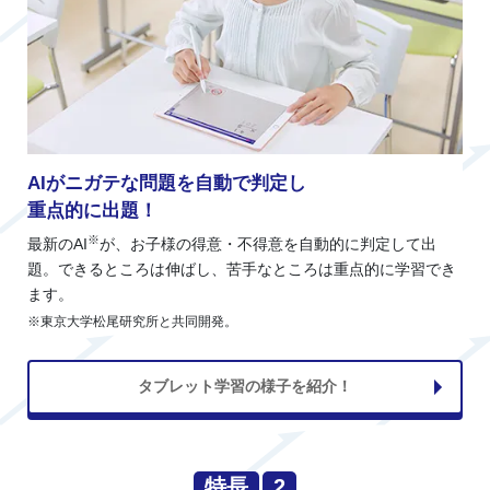
AIがニガテな問題を自動で判定し
重点的に出題！
※
最新のAI
が、お子様の得意・不得意を自動的に判定して出
題。できるところは伸ばし、苦手なところは重点的に学習でき
ます。
※東京大学松尾研究所と共同開発。
タブレット学習の様子を紹介！
特長
2