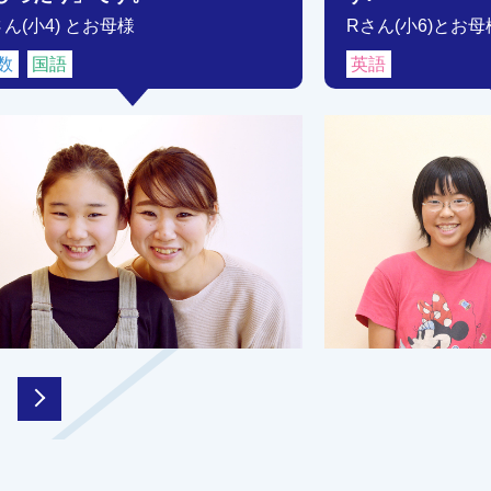
さん(小4) とお母様
Rさん(小6)とお母
数
国語
英語