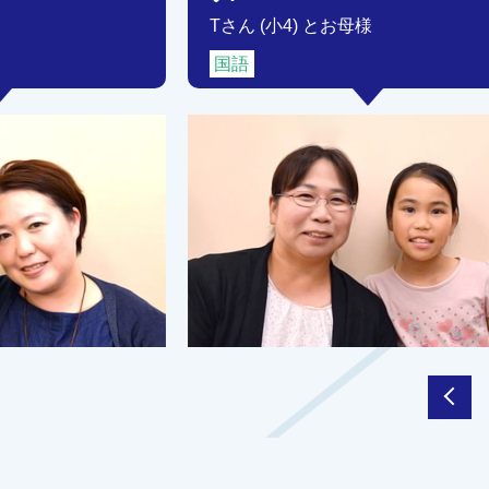
Tさん (小4) とお母様
国語