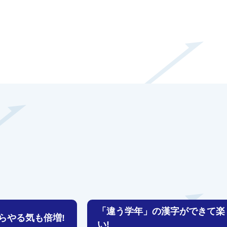
「違う学年」の漢字ができて楽
らやる気も倍増!
い!