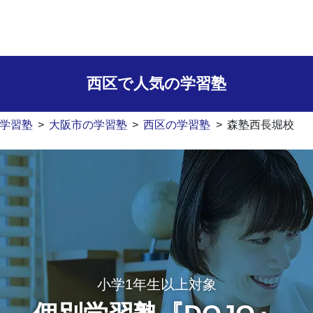
西区で人気の学習塾
学習塾
>
大阪市の学習塾
>
西区の学習塾
>
森塾西長堀校
小学1年生以上対象