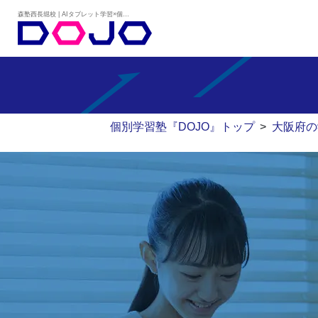
森塾西長堀校 | AIタブレット学習×個別学習塾『DOJO』
個別学習塾『DOJO』トップ
>
大阪府の