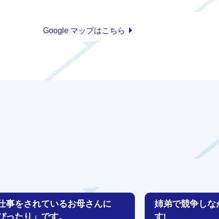
Google マップはこちら
仕事をされているお母さんに
姉弟で競争しな
ぴったり」です。
す!