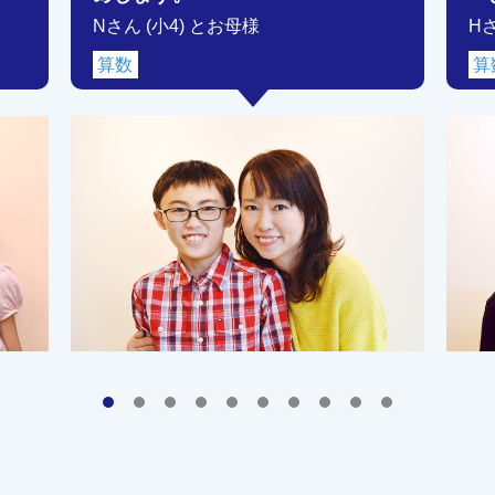
Nさん (小4) とお母様
H
算数
算