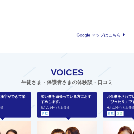
Google マップはこちら
VOICES
生徒さま・保護者さまの体験談・口コミ
の漢字ができて楽
習い事を頑張っている方におす
お仕事をされて
すめします。
「ぴったり」で
母様
Nさん (小4) とお母様
Hさん(小4) とお母
算数
算数
国語