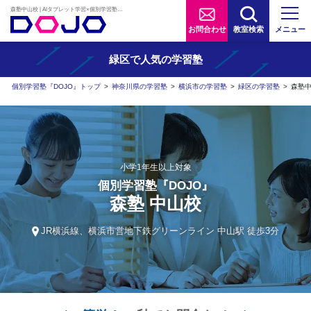
森塾中山校 | AIタブレット学習×個別学習塾『DOJO』
お問合わせ
教室検索
メニュー
緑区で人気の学習塾
個別学習塾『DOJO』トップ
>
神奈川県の学習塾
>
横浜市の学習塾
>
緑区の学習塾
>
森塾
小学1年生以上対象
個別学習塾『DOJO』
森塾 中山校
JR横浜線、横浜市営地下鉄グリーンライン 中山駅 徒歩3分