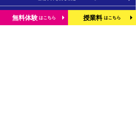
小学生のタブレット学習
無料体験
授業料
はこちら
はこちら
お役立ちコラム
体験談・口コミ
お知らせ
よくあるご質問
教室を探す
お問合わせ
法人向けお問合わせ
運営会社
プライバシーポリシー
Copyright © SPRIX Inc. All Rights Reserved.