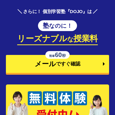
さらに！ 個別学習塾『DOJO』は
塾なのに！
リーズナブル
授業料
な
メール
ですぐ確認