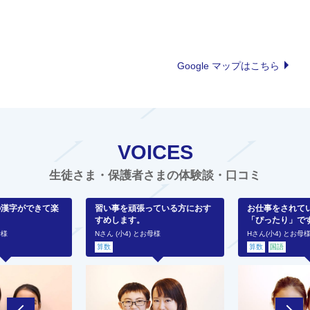
Google マップはこちら
VOICES
生徒さま・保護者さまの体験談・口コミ
の漢字ができて楽
習い事を頑張っている方におす
お仕事をされて
すめします。
「ぴったり」で
母様
Nさん (小4) とお母様
Hさん(小4) とお母
算数
算数
国語