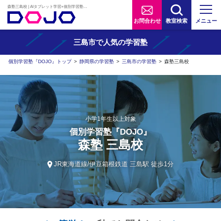
森塾三島校 | AIタブレット学習×個別学習塾『DOJO』
お問合わせ
教室検索
メニュー
三島市で人気の学習塾
個別学習塾『DOJO』トップ
>
静岡県の学習塾
>
三島市の学習塾
>
森塾三島校
小学1年生以上対象
個別学習塾『DOJO』
森塾 三島校
JR東海道線/伊豆箱根鉄道 三島駅 徒歩1分