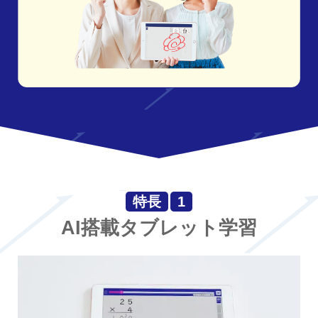
特長
1
AI搭載タブレット学習