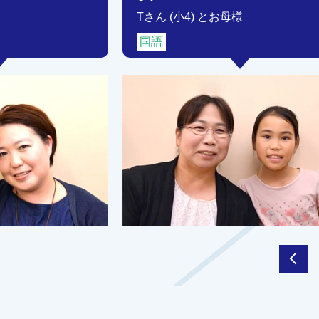
Tさん (小4) とお母様
国語