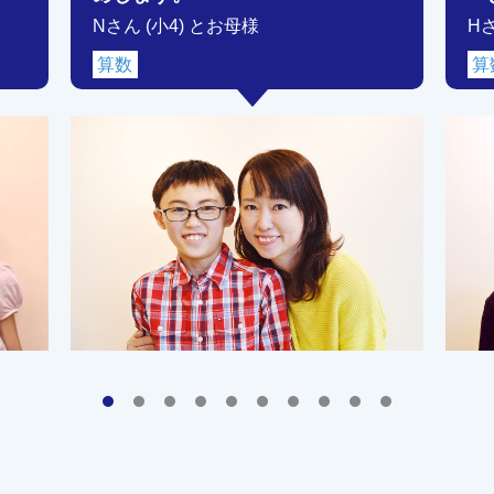
Nさん (小4) とお母様
H
算数
算