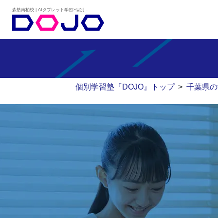
森塾南柏校 | AIタブレット学習×個別学習塾『DOJO』
個別学習塾『DOJO』トップ
>
千葉県の