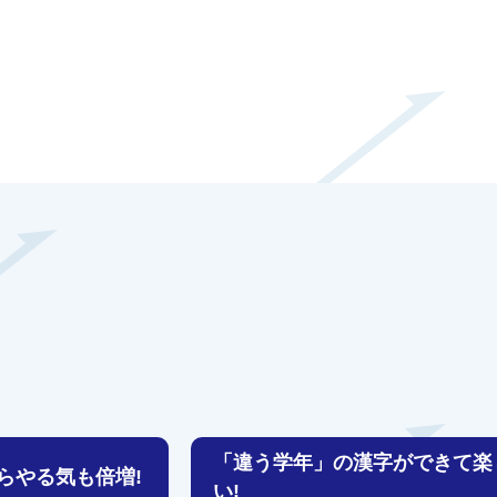
「違う学年」の漢字ができて楽
らやる気も倍増!
い!