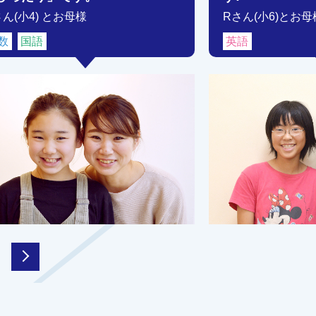
さん(小4) とお母様
Rさん(小6)とお母
数
国語
英語