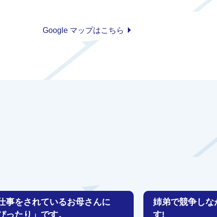
Google マップはこちら
仕事をされているお母さんに
姉弟で競争しな
ぴったり」です。
す!