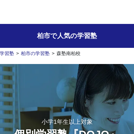
柏市で人気の学習塾
学習塾
>
柏市の学習塾
>
森塾南柏校
小学1年生以上対象