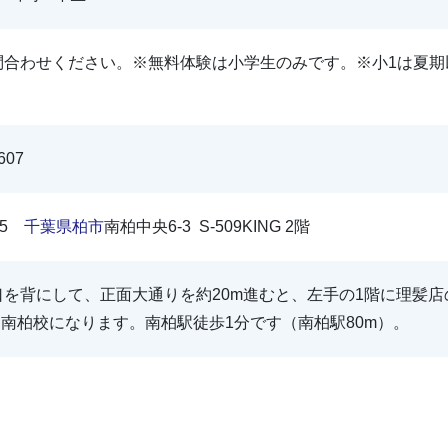
問合わせください。※無料体験は小学生のみです。※小1は夏期
607
075
千葉県
柏市
南柏中央6-3 S-509KING 2階
口を背にして、正面大通りを約20m進むと、左手の1階に理髪
 南柏校になります。南柏駅徒歩1分です（南柏駅80m）。