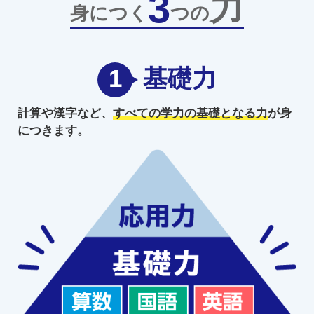
3
力
身につく
つの
1
基礎力
計算や漢字など、
すべての学力の
基礎となる力
が身
につきます。