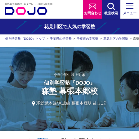
森塾幕張本郷校 | AIタブレット学習×個別学習塾『DOJO』
お問合わせ
教室検索
メニュー
花見川区で人気の学習塾
個別学習塾『DOJO』トップ
>
千葉県の学習塾
>
千葉市の学習塾
>
花見川区の学習塾
>
森
小学1年生以上対象
個別学習塾『DOJO』
森塾 幕張本郷校
JR総武本線/京成線 幕張本郷駅 徒歩1分