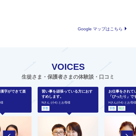
Google マップはこちら
VOICES
生徒さま・保護者さまの体験談・口コミ
の漢字ができて楽
習い事を頑張っている方におす
お仕事をされて
すめします。
「ぴったり」で
母様
Nさん (小4) とお母様
Hさん(小4) とお母
算数
算数
国語