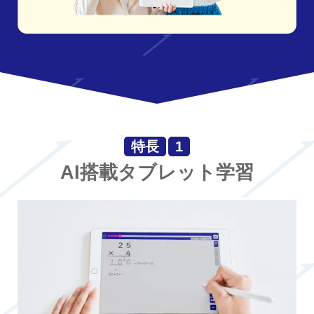
特長
1
AI搭載タブレット学習