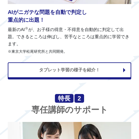
AIがニガテな問題を自動で判定し
重点的に出題！
※
最新のAI
が、お子様の得意・不得意を自動的に判定して出
題。できるところは伸ばし、苦手なところは重点的に学習でき
ます。
※東京大学松尾研究所と共同開発。
タブレット学習の様子を紹介！
特長
2
専任講師のサポート