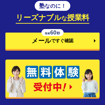
塾なのに！
リーズナブル
授業料
な
メール
ですぐ確認