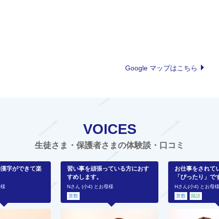
Google マップはこちら
VOICES
生徒さま・保護者さまの体験談・口コミ
の漢字ができて楽
習い事を頑張っている方におす
お仕事をされて
すめします。
「ぴったり」で
母様
Nさん (小4) とお母様
Hさん(小4) とお母
算数
算数
国語