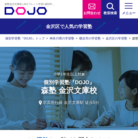
森塾金沢文庫校 | AIタブレット学習×個別学習塾『DOJO』
お問合わせ
教室検索
メニュー
金沢区で人気の学習塾
個別学習塾『DOJO』トップ
>
神奈川県の学習塾
>
横浜市の学習塾
>
金沢区の学習塾
>
森
小学1年生以上対象
個別学習塾『DOJO』
森塾 金沢文庫校
京浜急行線 金沢文庫駅 徒歩5分