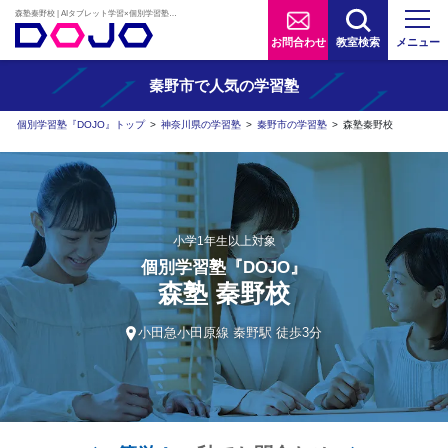
森塾秦野校 | AIタブレット学習×個別学習塾『DOJO』
お問合わせ
教室検索
メニュー
秦野市で人気の学習塾
個別学習塾『DOJO』トップ
>
神奈川県の学習塾
>
秦野市の学習塾
>
森塾秦野校
小学1年生以上対象
個別学習塾『DOJO』
森塾 秦野校
小田急小田原線 秦野駅 徒歩3分