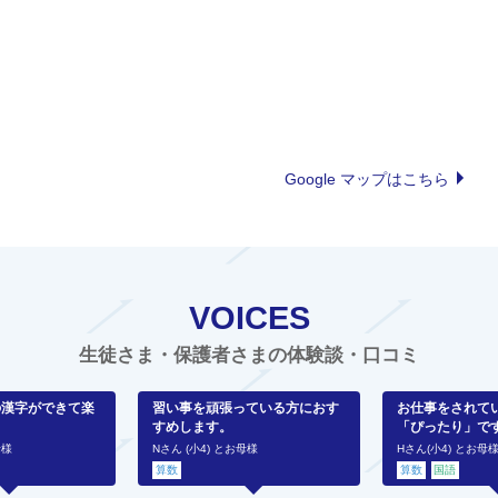
Google マップはこちら
VOICES
生徒さま・保護者さまの体験談・口コミ
の漢字ができて楽
習い事を頑張っている方におす
お仕事をされて
すめします。
「ぴったり」で
母様
Nさん (小4) とお母様
Hさん(小4) とお母
算数
算数
国語