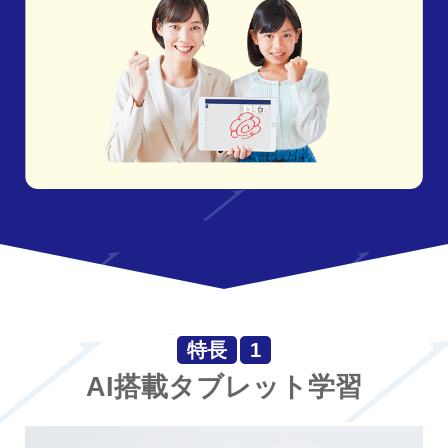
特長
1
AI搭載タブレット学習