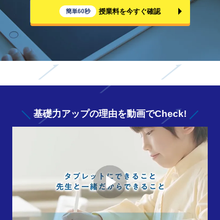
授業料を今すぐ確認
簡単60秒
基礎力アップの
理由を動画でCheck!