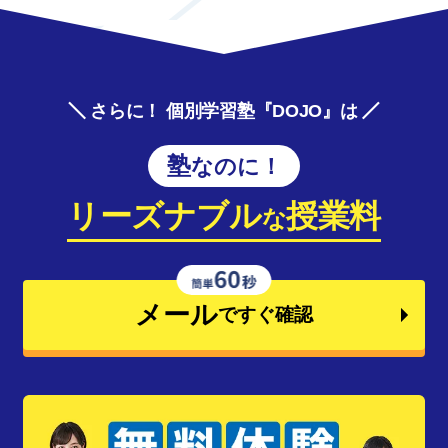
さらに！ 個別学習塾『DOJO』は
塾なのに！
リーズナブル
授業料
な
メール
ですぐ確認