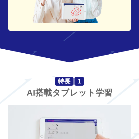
特長
1
AI搭載タブレット学習