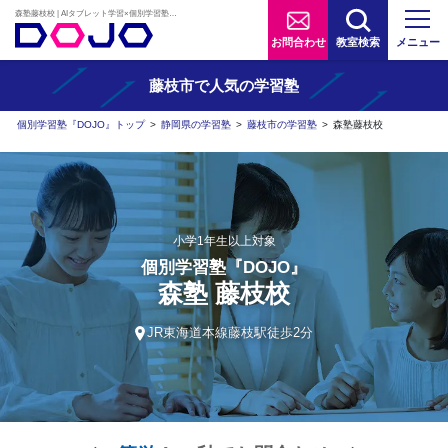
森塾藤枝校 | AIタブレット学習×個別学習塾『DOJO』
お問合わせ
教室検索
メニュー
藤枝市で人気の学習塾
個別学習塾『DOJO』トップ
>
静岡県の学習塾
>
藤枝市の学習塾
>
森塾藤枝校
小学1年生以上対象
個別学習塾『DOJO』
森塾 藤枝校
JR東海道本線藤枝駅徒歩2分