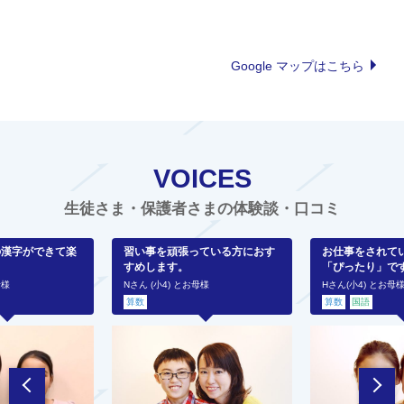
Google マップはこちら
VOICES
生徒さま・保護者さまの体験談・口コミ
の漢字ができて楽
習い事を頑張っている方におす
お仕事をされて
すめします。
「ぴったり」で
母様
Nさん (小4) とお母様
Hさん(小4) とお母
算数
算数
国語