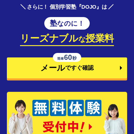
さらに！ 個別学習塾『DOJO』は
塾なのに！
リーズナブル
授業料
な
メール
ですぐ確認