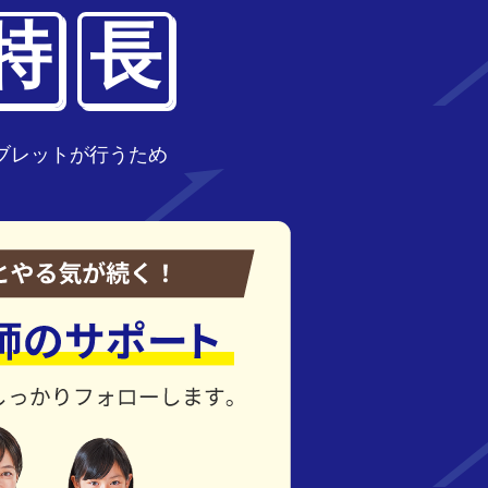
特
長
ブレットが行うため