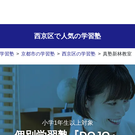
西京区で人気の学習塾
学習塾
>
京都市の学習塾
>
西京区の学習塾
>
真塾新林教室
小学1年生以上対象