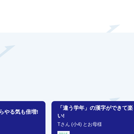
「違う学年」の漢字ができて楽
らやる気も倍増!
い!
Tさん (小4) とお母様