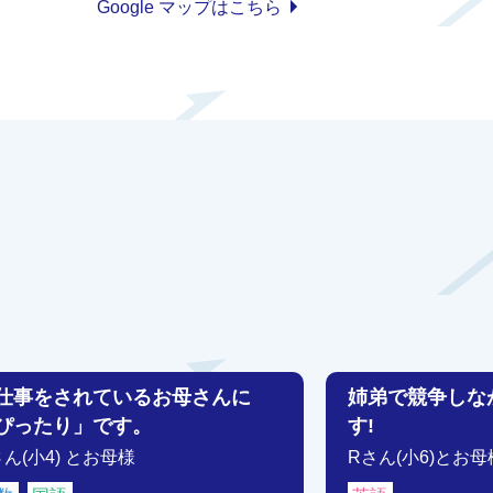
Google マップはこちら
仕事をされているお母さんに
姉弟で競争しな
ぴったり」です。
す!
さん(小4) とお母様
Rさん(小6)とお母