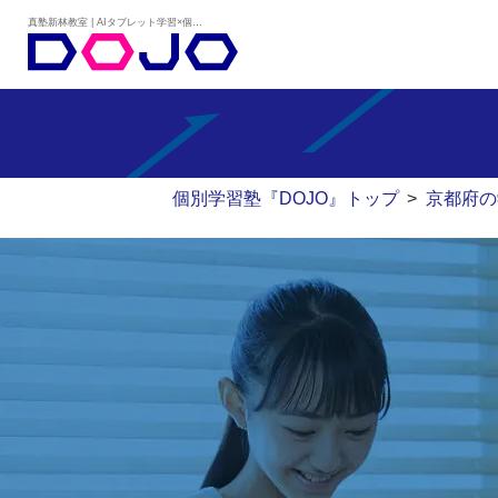
真塾新林教室 | AIタブレット学習×個別学習塾『DOJO』
個別学習塾『DOJO』トップ
>
京都府の