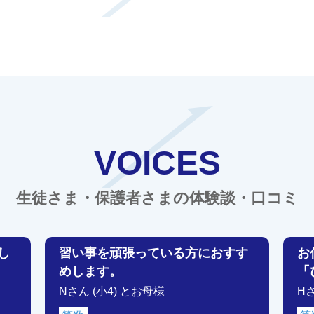
VOICES
生徒さま・保護者さまの体験談・口コミ
し
習い事を頑張っている方におすす
お
めします。
「
Nさん (小4) とお母様
H