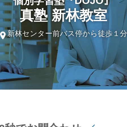
個別学習塾『DOJO』
真塾 新林教室
新林センター前バス停から徒歩１