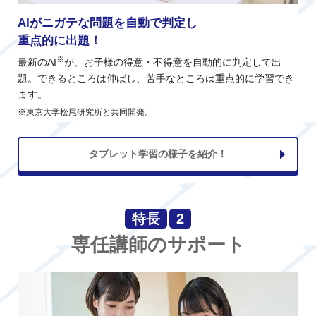
AIがニガテな問題を自動で判定し
重点的に出題！
※
最新のAI
が、お子様の得意・不得意を自動的に判定して出
題。できるところは伸ばし、苦手なところは重点的に学習でき
ます。
※東京大学松尾研究所と共同開発。
タブレット学習の様子を紹介！
特長
2
専任講師のサポート