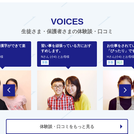
VOICES
生徒さま・保護者さまの体験談・口コミ
の漢字ができて楽
習い事を頑張っている方におす
お仕事をされて
すめします。
「ぴったり」で
母様
Nさん (小4) とお母様
Hさん(小4) とお母
算数
算数
国語
体験談・口コミをもっと見る