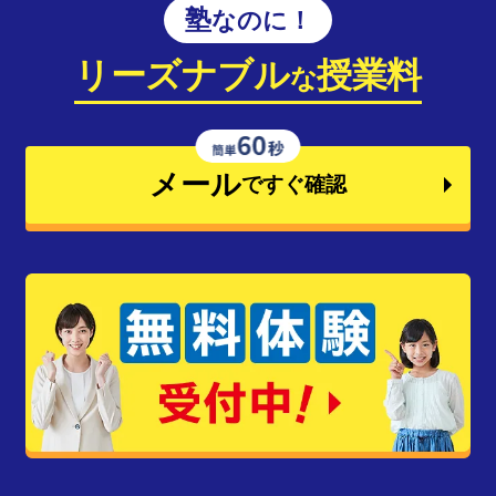
塾なのに！
リーズナブル
授業料
な
メール
ですぐ確認