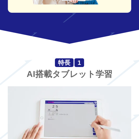
特長
1
AI搭載タブレット学習