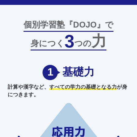
個別学習塾『DOJO』で
3
力
身につく
つの
1
基礎力
計算や漢字など、
すべての学力の
基礎となる力
が身
につきます。