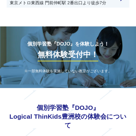
東京メトロ東西線 門前仲町駅 2番出口より徒歩7分
個別指導WAM東陽木場公園校
東京メトロ 東陽町駅から、徒歩10分。
個別指導塾スカラフル東雲校
りんかい線東雲駅 徒歩10分
個別学習塾『DOJO』を体験しよう！
無料体験受付中！
セレック個別学習塾砂町校
南砂町駅 徒歩15分
※一部無料体験を実施していない教室がございます。
個別学習塾『DOJO』
Logical ThinKids豊洲校の体験会につい
て