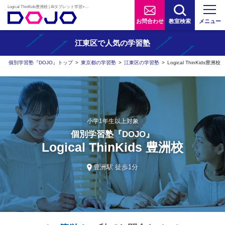
Logical ThinKids豊洲校 | AIタブレット学習×個別学習塾『DOJO』
お問合わせ
教室検索
メニュー
江東区で人気の学習塾
個別学習塾『DOJO』トップ
>
東京都の学習塾
>
江東区の学習塾
>
Logical ThinKids豊洲校
小学1年生以上対象
個別学習塾『DOJO』
Logical ThinKids 豊洲校
豊洲駅 徒歩1分