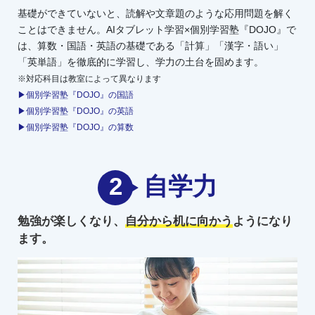
基礎ができていないと、読解や文章題のような応用問題を解く
ことはできません。AIタブレット学習×個別学習塾『DOJO』で
は、算数・国語・英語の基礎である「計算」「漢字・語い」
「英単語」を徹底的に学習し、学力の土台を固めます。
※対応科目は教室によって異なります
▶個別学習塾『DOJO』の国語
▶個別学習塾『DOJO』の英語
▶個別学習塾『DOJO』の算数
2
自学力
勉強が楽しくなり、
自分から机に向かう
ようになり
ます。