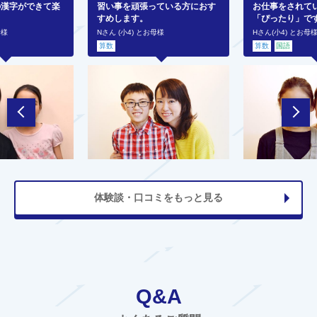
の漢字ができて楽
習い事を頑張っている方におす
お仕事をされて
すめします。
「ぴったり」で
母様
Nさん (小4) とお母様
Hさん(小4) とお母
算数
算数
国語
体験談・口コミをもっと見る
Q&A