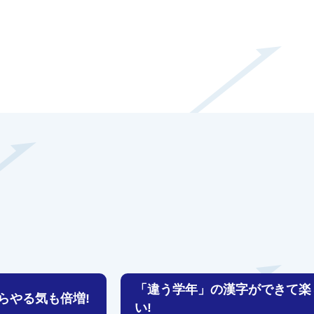
「違う学年」の漢字ができて楽
らやる気も倍増!
い!