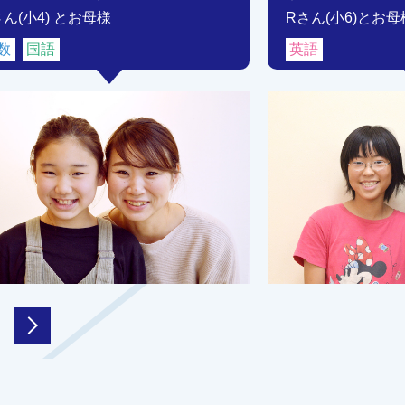
さん(小4) とお母様
Rさん(小6)とお母
数
国語
英語