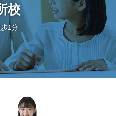
所校
歩1分