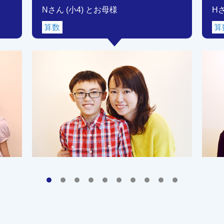
Nさん (小4) とお母様
H
算数
算