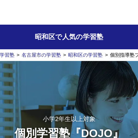
昭和区で人気の学習塾
学習塾
>
名古屋市の学習塾
>
昭和区の学習塾
>
個別指導塾
小学2年生以上対象
個別学習塾『DOJO』