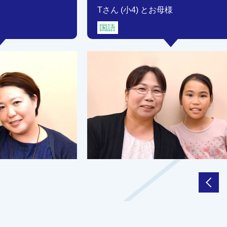
Tさん (小4) とお母様
国語